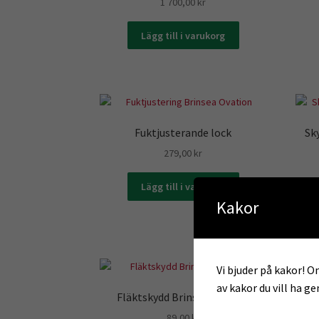
1 700,00
kr
Lägg till i varukorg
Fuktjusterande lock
Sk
279,00
kr
Lägg till i varukorg
Kakor
Vi bjuder på kakor! Om
av kakor du vill ha g
Fläktskydd Brinsea Ovation
89,00
kr