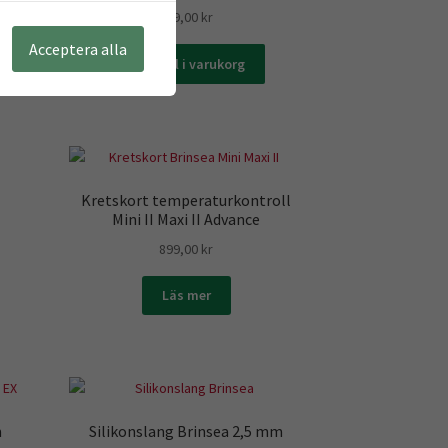
799,00
kr
Acceptera alla
Lägg till i varukorg
a
Kretskort temperaturkontroll
Mini II Maxi II Advance
899,00
kr
Läs mer
m
Silikonslang Brinsea 2,5 mm