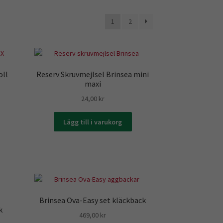
1
2
oll
Reserv Skruvmejlsel Brinsea mini
maxi
24,00
kr
Lägg till i varukorg
Brinsea Ova-Easy set kläckback
k
469,00
kr