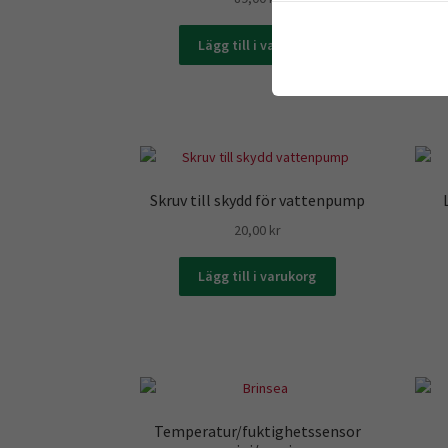
Lägg till i varukorg
Skruv till skydd för vattenpump
20,00
kr
Lägg till i varukorg
Temperatur/fuktighetssensor