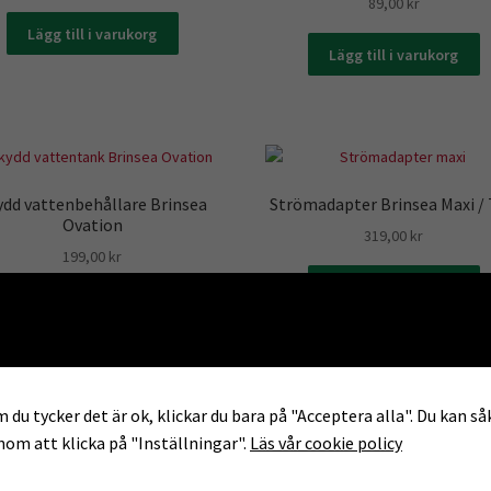
89,00
kr
Lägg till i varukorg
Lägg till i varukorg
ydd vattenbehållare Brinsea
Strömadapter Brinsea Maxi /
Ovation
319,00
kr
199,00
kr
Lägg till i varukorg
Lägg till i varukorg
 du tycker det är ok, klickar du bara på "Acceptera alla". Du kan såk
enom att klicka på "Inställningar".
Läs vår cookie policy
Slangkoppling kort
Slangkoppling
69,00
kr
79,00
kr