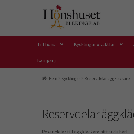
Hoppa
Hoppa
till
till
navigering
innehåll
Till höns
Kycklingar o vaktlar
Kampanj
Hem
Kycklingar
Reservdelar äggkläckare
Reservdelar äggklä
Reservdelar till äggkläckare hittar du här!