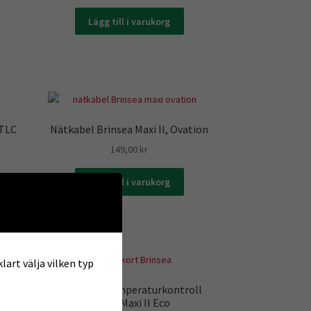
Lägg till i varukorg
 TLC
Nätkabel Brinsea Maxi II, Ovation
149,00
kr
Lägg till i varukorg
lart välja vilken typ
Kretskort temperaturkontroll
Mini II Maxi II Eco