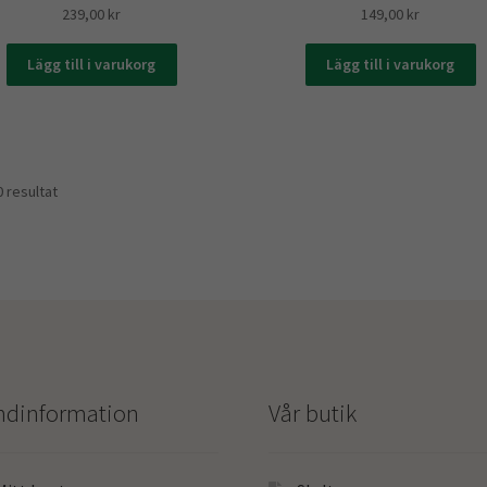
239,00
kr
149,00
kr
Lägg till i varukorg
Lägg till i varukorg
Sortera
0 resultat
efter
senaste
ndinformation
Vår butik