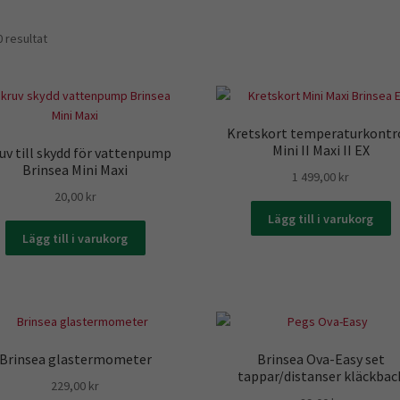
Sortera
0 resultat
efter
senaste
Kretskort temperaturkontr
Mini II Maxi II EX
uv till skydd för vattenpump
Brinsea Mini Maxi
1 499,00
kr
20,00
kr
Lägg till i varukorg
Lägg till i varukorg
Brinsea glastermometer
Brinsea Ova-Easy set
tappar/distanser kläckbac
229,00
kr