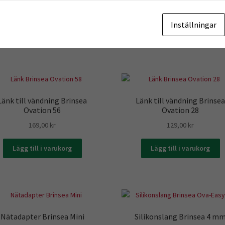
Lägg till i varukorg
Lägg till i varukorg
Inställningar
Länk till vändning Brinsea
Länk till vändning Brinse
Ovation 56
Ovation 28
169,00
kr
129,00
kr
Lägg till i varukorg
Lägg till i varukorg
Nätadapter Brinsea Mini
Silikonslang Brinsea 4 m