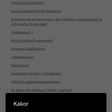
Värme till kycklingar
Kuvös underlättar för Kottebyn!
Drömmer du om egna höns i din trädgård och kunna gå ut
och plocka färska ägg?
Vårkampanj :)
Rätt storlek på ryggskydd!
Kampanj äggkläckare
Julklappstips!
Black Days!
Vintertips för höns i trädgården
Välj rätt äggkläckningsmaskin!
En glimt från Brinseas fabrik i England
Vi gillar Brinsea!
Kakor
Investera i en automatisk hönslucka