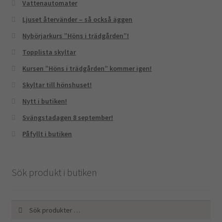
Vattenautomater
Ljuset återvänder – så också äggen
Nybörjarkurs ”Höns i trädgården”!
Topplista skyltar
Kursen ”Höns i trädgården” kommer igen!
Skyltar till hönshuset!
Nytt i butiken!
Svängstadagen 8 september!
Påfyllt i butiken
Sök produkt i butiken
Sök
Sök
efter: