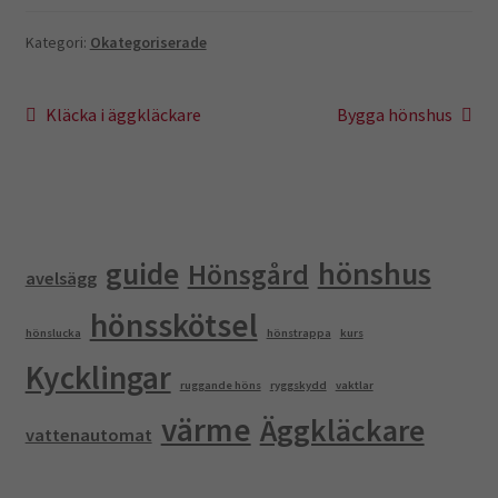
Kategori:
Okategoriserade
Inläggsnavigering
Föregående
Nästa
Kläcka i äggkläckare
Bygga hönshus
inlägg:
inlägg:
guide
hönshus
Hönsgård
avelsägg
hönsskötsel
hönslucka
hönstrappa
kurs
Kycklingar
ruggande höns
ryggskydd
vaktlar
värme
Äggkläckare
vattenautomat