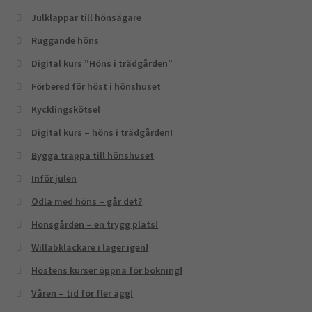
Julklappar till hönsägare
Ruggande höns
Digital kurs ”Höns i trädgården”
Förbered för höst i hönshuset
Kycklingskötsel
Digital kurs – höns i trädgården!
Bygga trappa till hönshuset
Inför julen
Odla med höns – går det?
Hönsgården – en trygg plats!
Willabkläckare i lager igen!
Höstens kurser öppna för bokning!
Våren – tid för fler ägg!