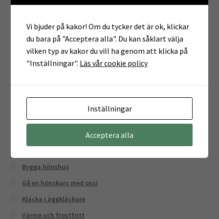
Kläcka vaktlar
Startpaket!
Vi bjuder på kakor! Om du tycker det är ok, klickar
Fler reservdelar till Brinsea äggkläckare
du bara på "Acceptera alla". Du kan såklart välja
vilken typ av kakor du vill ha genom att klicka på
Bygg en trivsam hönsgård
"Inställningar".
Läs vår cookie policy
Distanskurs – höns i trädgården
Kampanj – nya skyltar!
Distanskurs – höns i trädgården!
Inställningar
Äggförkläden – nytt i butiken!
Nytt till hönsägaren!
Acceptera alla
50 kr per såld skylt till Ukraina – uppdaterat!
Bygga hönshus
Gå en hönskurs med oss!
Kläcka i äggkläckare
Värme och frostfritt