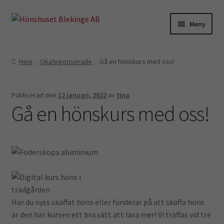
Hoppa
Hoppa
Meny
till
till
navigering
innehåll
Till höns
Hem
Okategoriserade
Gå en hönskurs med oss!
Kycklingar o vaktlar
Publicerad den
12 januari, 2022
av
tina
Äggkartonger
Gå en hönskurs med oss!
Skyltar
Hemmet
Kuvös
Har du nyss skaffat höns eller funderar på att skaffa höns
Kampanj
är den här kursen ett bra sätt att lära mer! Vi träffas vid tre