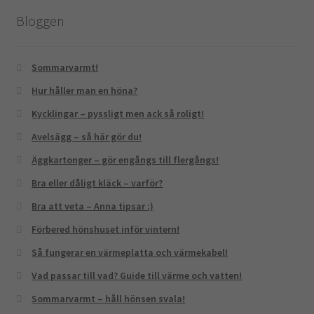
Bloggen
Sommarvarmt!
Hur håller man en höna?
Kycklingar – pyssligt men ack så roligt!
Avelsägg – så här gör du!
Äggkartonger – gör engångs till flergångs!
Bra eller dåligt kläck – varför?
Bra att veta – Anna tipsar :)
Förbered hönshuset inför vintern!
Så fungerar en värmeplatta och värmekabel!
Vad passar till vad? Guide till värme och vatten!
Sommarvarmt – håll hönsen svala!