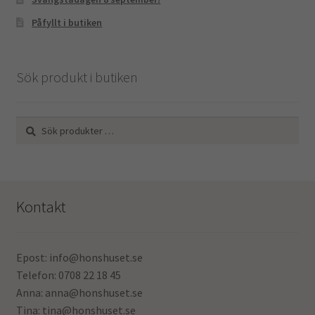
Påfyllt i butiken
Sök produkt i butiken
Sök
Sök
efter:
Kontakt
Epost: info@honshuset.se
Telefon: 0708 22 18 45
Anna: anna@honshuset.se
Tina: tina@honshuset.se