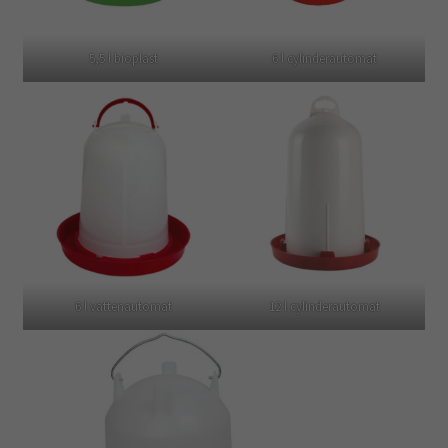
5,5 l bioplast
6 l cylinderautomat
6 l vattenautomat
12 l cylinderautomat