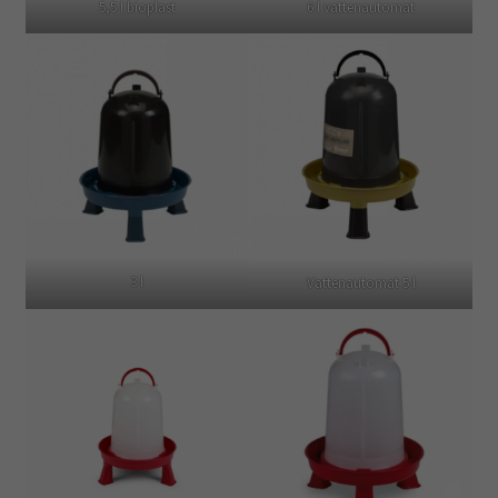
5,5 l bioplast
6 l vattenautomat
3 l
Vattenautomat 5 l