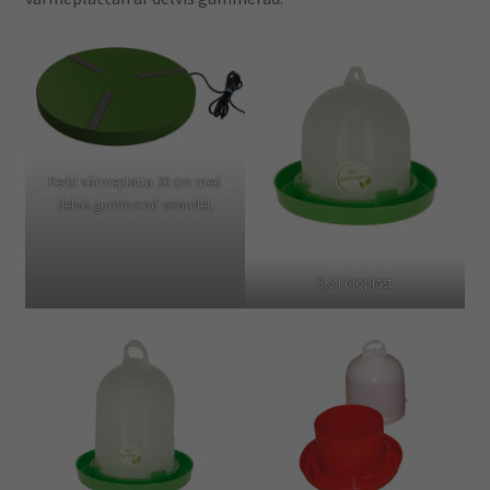
Kerbl värmeplatta 30 cm med
delvis gummerad ovandel.
3,5 l bioplast