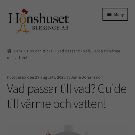
Hoppa
Hoppa
Meny
till
till
navigering
innehåll
Expand
Till höns
underm
Hem
Tips och tricks
Vad passar till vad? Guide till värme
Expand
och vatten!
Kycklingar o vaktlar
underm
Äggkartonger
Publicerad den
27 augusti, 2025
av
Anna Johansson
Vad passar till vad? Guide
Skyltar
till värme och vatten!
Hemmet
Kuvös