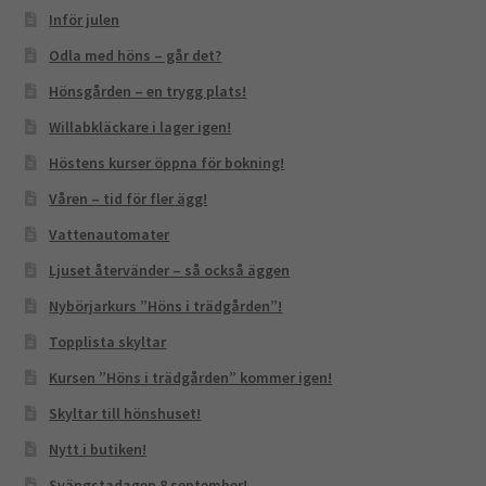
Inför julen
Odla med höns – går det?
Hönsgården – en trygg plats!
Willabkläckare i lager igen!
Höstens kurser öppna för bokning!
Våren – tid för fler ägg!
Vattenautomater
Ljuset återvänder – så också äggen
Nybörjarkurs ”Höns i trädgården”!
Topplista skyltar
Kursen ”Höns i trädgården” kommer igen!
Skyltar till hönshuset!
Nytt i butiken!
Svängstadagen 8 september!