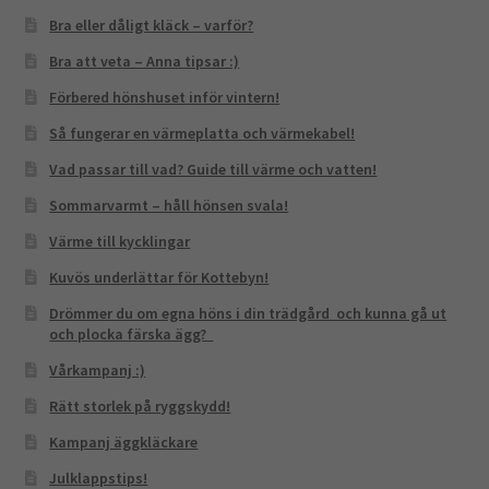
Bra eller dåligt kläck – varför?
Bra att veta – Anna tipsar :)
Förbered hönshuset inför vintern!
Så fungerar en värmeplatta och värmekabel!
Vad passar till vad? Guide till värme och vatten!
Sommarvarmt – håll hönsen svala!
Värme till kycklingar
Kuvös underlättar för Kottebyn!
Drömmer du om egna höns i din trädgård och kunna gå ut
och plocka färska ägg?
Vårkampanj :)
Rätt storlek på ryggskydd!
Kampanj äggkläckare
Julklappstips!