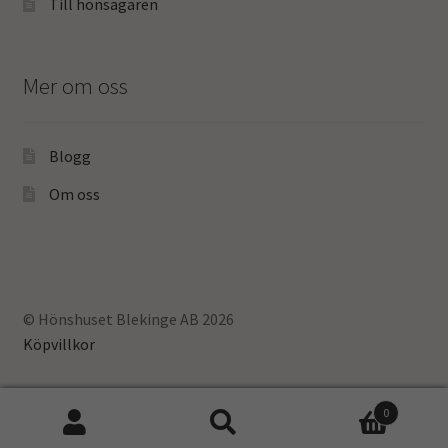
Till hönsägaren
Mer om oss
Blogg
Om oss
© Hönshuset Blekinge AB 2026
Köpvillkor
0
Sök
Sök