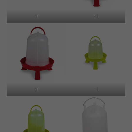
3 l
5 l
8 l
3 l