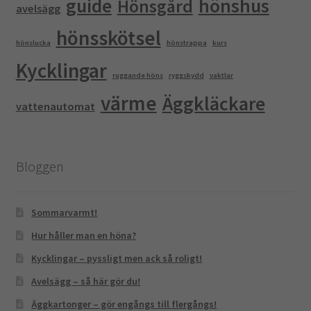
guide
hönshus
Hönsgård
avelsägg
hönsskötsel
hönslucka
hönstrappa
kurs
Kycklingar
ruggande höns
ryggskydd
vaktlar
värme
Äggkläckare
vattenautomat
Bloggen
Sommarvarmt!
Hur håller man en höna?
Kycklingar – pyssligt men ack så roligt!
Avelsägg – så här gör du!
Äggkartonger – gör engångs till flergångs!