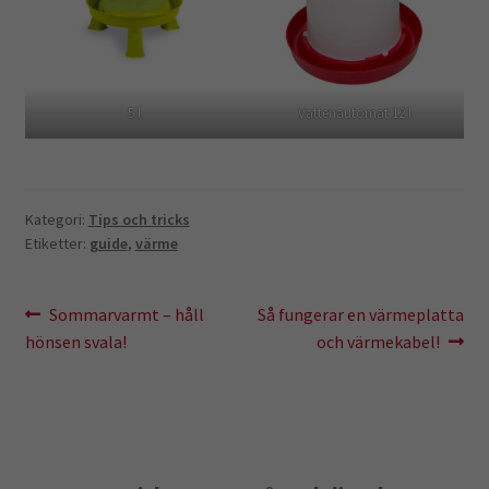
5 l
Vattenautomat 12 l
Kategori:
Tips och tricks
Etiketter:
guide
,
värme
Inläggsnavigering
Föregående
Nästa
Sommarvarmt – håll
Så fungerar en värmeplatta
inlägg:
inlägg:
hönsen svala!
och värmekabel!