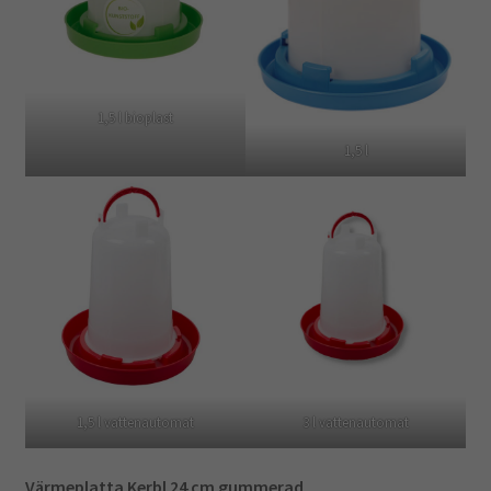
1,5 l bioplast
1,5 l
1,5 l vattenautomat
3 l vattenautomat
Värmeplatta Kerbl 24 cm gummerad