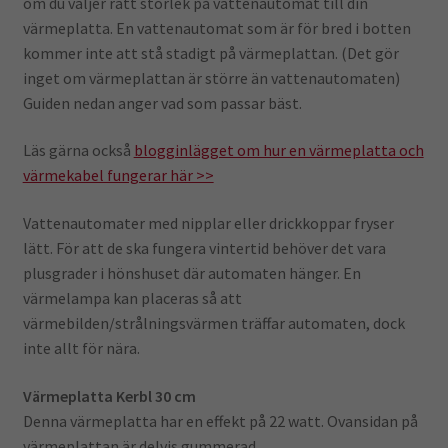
om du väljer rätt storlek på vattenautomat till din
värmeplatta. En vattenautomat som är för bred i botten
kommer inte att stå stadigt på värmeplattan. (Det gör
inget om värmeplattan är större än vattenautomaten)
Guiden nedan anger vad som passar bäst.
Läs gärna också
blogginlägget om hur en värmeplatta och
värmekabel fungerar här >>
Vattenautomater med nipplar eller drickkoppar fryser
lätt. För att de ska fungera vintertid behöver det vara
plusgrader i hönshuset där automaten hänger. En
värmelampa kan placeras så att
värmebilden/strålningsvärmen träffar automaten, dock
inte allt för nära.
Värmeplatta Kerbl 30 cm
Denna värmeplatta har en effekt på 22 watt. Ovansidan på
värmeplattan är delvis gummerad.