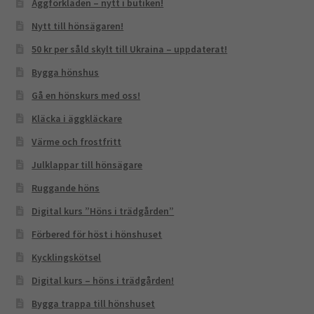
Äggförkläden – nytt i butiken!
Nytt till hönsägaren!
50 kr per såld skylt till Ukraina – uppdaterat!
Bygga hönshus
Gå en hönskurs med oss!
Kläcka i äggkläckare
Värme och frostfritt
Julklappar till hönsägare
Ruggande höns
Digital kurs ”Höns i trädgården”
Förbered för höst i hönshuset
Kycklingskötsel
Digital kurs – höns i trädgården!
Bygga trappa till hönshuset