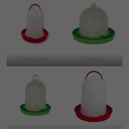
3 l vattenautomat
3,5 l bioplast