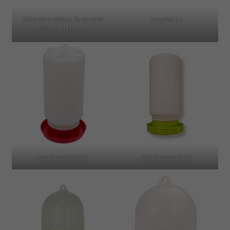
Olba värmeplatta 25 cm med
recycled 1 l
vändbara klackar.
vattenautomat 1l
Vattenautomat 1l