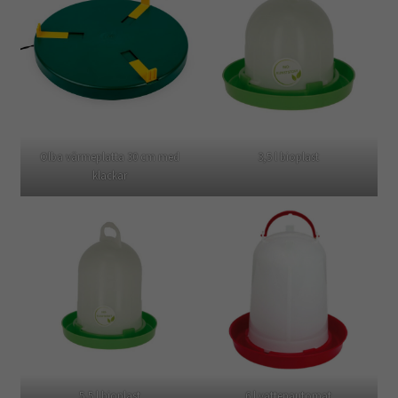
Olba värmeplatta 30 cm med
3,5 l bioplast
klackar
5,5 l bioplast
6 l vattenautomat