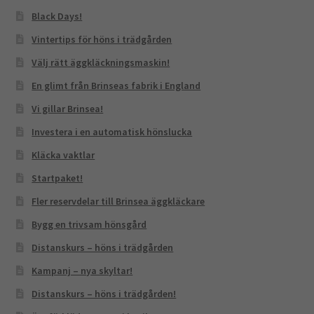
Black Days!
Vintertips för höns i trädgården
Välj rätt äggkläckningsmaskin!
En glimt från Brinseas fabrik i England
Vi gillar Brinsea!
Investera i en automatisk hönslucka
Kläcka vaktlar
Startpaket!
Fler reservdelar till Brinsea äggkläckare
Bygg en trivsam hönsgård
Distanskurs – höns i trädgården
Kampanj – nya skyltar!
Distanskurs – höns i trädgården!