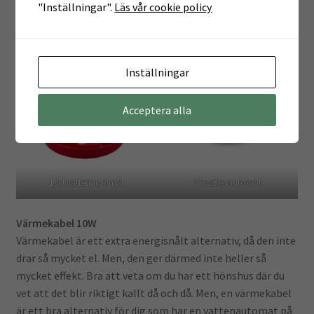
"Inställningar".
Läs vår cookie policy
1,5 l
Inställningar
Acceptera alla
1,5 l vattenautomat
3 l vattenautomat
Värmekabel 10W
Värmekabel är ett extra energisnålt alternativ, då den inte
drar så mycket el. Men, den ger därmed inte heller så
mycket effekt. Bra att veta om du har ett hönshus där du
vet att det blir riktigt kallt då och då. Men, en värmekabel
är ett bra alternativ för dig som har en vattenautomat på