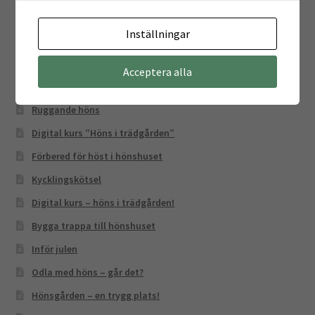
Gå en hönskurs med oss!
Inställningar
Kläcka i äggkläckare
Värme och frostfritt
Acceptera alla
Julklappar till hönsägare
Ruggande höns
Digital kurs ”Höns i trädgården”
Förbered för höst i hönshuset
Kycklingskötsel
Digital kurs – höns i trädgården!
Bygga trappa till hönshuset
Inför julen
Odla med höns – går det?
Hönsgården – en trygg plats!