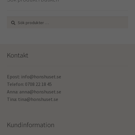
Sök
Sök
efter:
Kontakt
Epost: info@honshuset.se
Telefon: 0708 22 18 45
Anna: anna@honshuset.se
Tina: tina@honshuset.se
Kundinformation