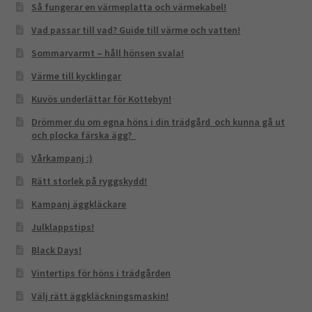
Så fungerar en värmeplatta och värmekabel!
Vad passar till vad? Guide till värme och vatten!
Sommarvarmt – håll hönsen svala!
Värme till kycklingar
Kuvös underlättar för Kottebyn!
Drömmer du om egna höns i din trädgård och kunna gå ut
och plocka färska ägg?
Vårkampanj :)
Rätt storlek på ryggskydd!
Kampanj äggkläckare
Julklappstips!
Black Days!
Vintertips för höns i trädgården
Välj rätt äggkläckningsmaskin!