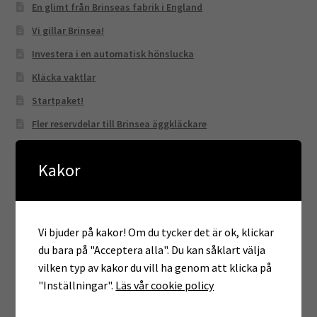
En glimt från Brinseas fabrik i England
Vi gillar Brinsea!
Investera i en automatisk hönslucka
Kläcka vaktlar
Startpaket!
Fler reservdelar till Brinsea äggkläckare
Bygg en trivsam hönsgård
Kakor
Distanskurs – höns i trädgården
Kampanj – nya skyltar!
Distanskurs – höns i trädgården!
Vi bjuder på kakor! Om du tycker det är ok, klickar
Äggförkläden – nytt i butiken!
du bara på "Acceptera alla". Du kan såklart välja
Nytt till hönsägaren!
vilken typ av kakor du vill ha genom att klicka på
"Inställningar".
Läs vår cookie policy
50 kr per såld skylt till Ukraina – uppdaterat!
Bygga hönshus