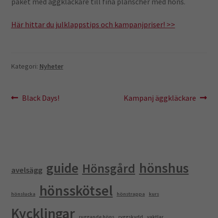
paket med äggkläckare till fina planscher med höns.
Kampanj
Här hittar du julklappstips och kampanjpriser! >>
Kategori:
Nyheter
Inläggsnavigering
Föregående
Nästa
Black Days!
Kampanj äggkläckare
inlägg:
inlägg:
guide
hönshus
Hönsgård
avelsägg
hönsskötsel
hönslucka
hönstrappa
kurs
Kycklingar
ruggande höns
ryggskydd
vaktlar