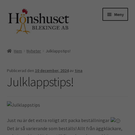
Hoppa
Hoppa
Meny
till
till
navigering
innehåll
Expand
Till höns
underm
Hem
Nyheter
Julklappstips!
Expand
Kycklingar o vaktlar
underm
Publicerad den
10 december, 2024
av
tina
Äggkartonger
Julklappstips!
Skyltar
Hemmet
Just nu är det extra roligt att packa beställningar
Kuvös
Det är så varierande som beställs! Allt från äggkläckare,