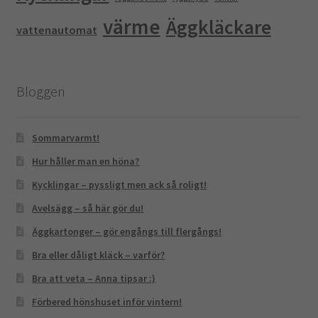
värme
Äggkläckare
vattenautomat
Bloggen
Sommarvarmt!
Hur håller man en höna?
Kycklingar – pyssligt men ack så roligt!
Avelsägg – så här gör du!
Äggkartonger – gör engångs till flergångs!
Bra eller dåligt kläck – varför?
Bra att veta – Anna tipsar :)
Förbered hönshuset inför vintern!