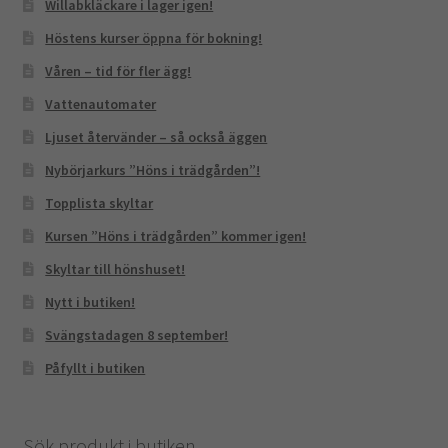
Willabkläckare i lager igen!
Höstens kurser öppna för bokning!
Våren – tid för fler ägg!
Vattenautomater
Ljuset återvänder – så också äggen
Nybörjarkurs ”Höns i trädgården”!
Topplista skyltar
Kursen ”Höns i trädgården” kommer igen!
Skyltar till hönshuset!
Nytt i butiken!
Svängstadagen 8 september!
Påfyllt i butiken
Sök produkt i butiken