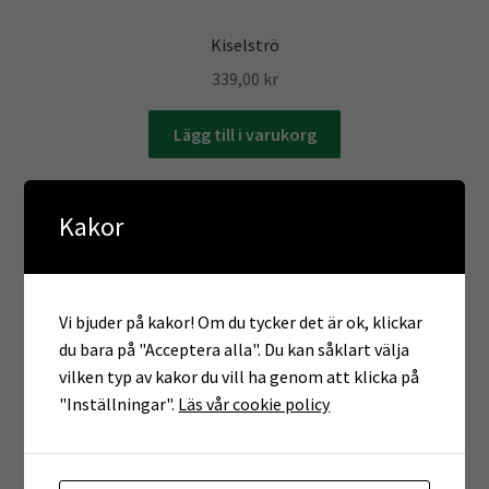
Kiselströ
339,00
kr
Lägg till i varukorg
Kakor
guide
hönshus
Hönsgård
avelsägg
Vi bjuder på kakor! Om du tycker det är ok, klickar
hönsskötsel
du bara på "Acceptera alla". Du kan såklart välja
hönslucka
hönstrappa
kurs
vilken typ av kakor du vill ha genom att klicka på
Kycklingar
"Inställningar".
Läs vår cookie policy
ruggande höns
ryggskydd
vaktlar
värme
Äggkläckare
vattenautomat