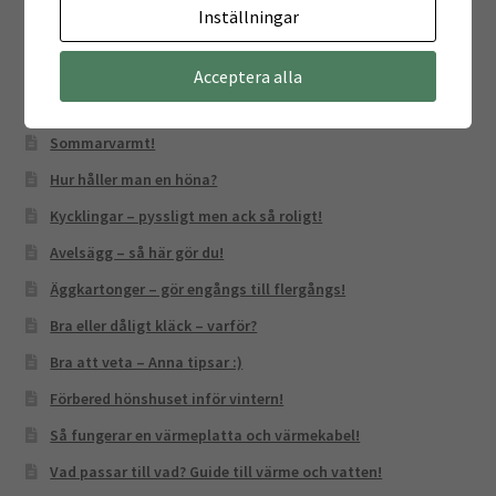
Inställningar
Bloggen
Acceptera alla
Sommarvarmt!
Hur håller man en höna?
Kycklingar – pyssligt men ack så roligt!
Avelsägg – så här gör du!
Äggkartonger – gör engångs till flergångs!
Bra eller dåligt kläck – varför?
Bra att veta – Anna tipsar :)
Förbered hönshuset inför vintern!
Så fungerar en värmeplatta och värmekabel!
Vad passar till vad? Guide till värme och vatten!