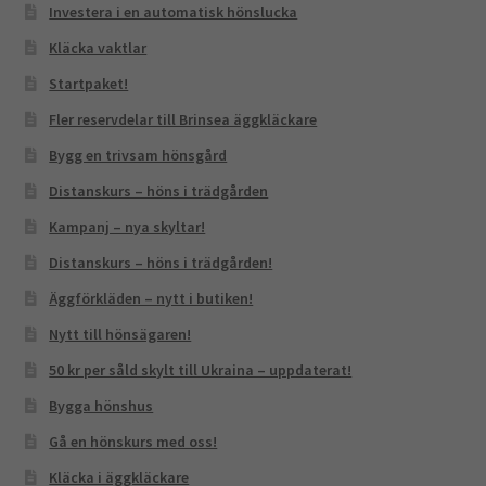
Investera i en automatisk hönslucka
Kläcka vaktlar
Startpaket!
Fler reservdelar till Brinsea äggkläckare
Bygg en trivsam hönsgård
Distanskurs – höns i trädgården
Kampanj – nya skyltar!
Distanskurs – höns i trädgården!
Äggförkläden – nytt i butiken!
Nytt till hönsägaren!
50 kr per såld skylt till Ukraina – uppdaterat!
Bygga hönshus
Gå en hönskurs med oss!
Kläcka i äggkläckare