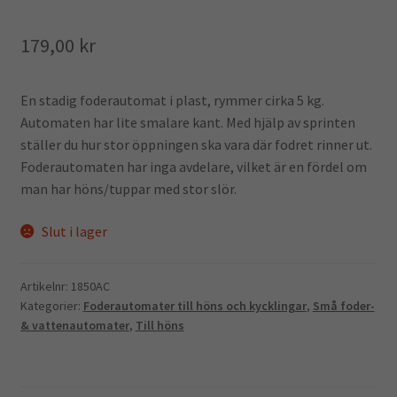
179,00
kr
En stadig foderautomat i plast, rymmer cirka 5 kg.
Automaten har lite smalare kant. Med hjälp av sprinten
ställer du hur stor öppningen ska vara där fodret rinner ut.
Foderautomaten har inga avdelare, vilket är en fördel om
man har höns/tuppar med stor slör.
Slut i lager
Artikelnr:
1850AC
Kategorier:
Foderautomater till höns och kycklingar
,
Små foder-
& vattenautomater
,
Till höns