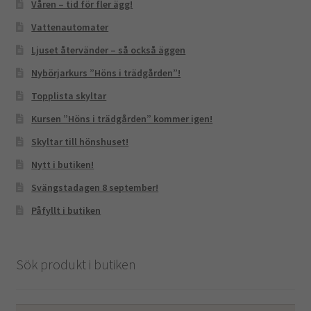
Våren – tid för fler ägg!
Vattenautomater
Ljuset återvänder – så också äggen
Nybörjarkurs ”Höns i trädgården”!
Topplista skyltar
Kursen ”Höns i trädgården” kommer igen!
Skyltar till hönshuset!
Nytt i butiken!
Svängstadagen 8 september!
Påfyllt i butiken
Sök produkt i butiken
Sök
Sök