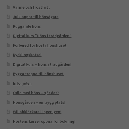
Värme och frostfritt
Julklappar till hönsägare
Ruggande höns
Digital kurs ”Höns i trädgården”
Förbered för höst i hönshuset
Kycklingskötsel
Digital kurs – höns i trädgården!
Bygga trappa till hönshuset
Inför julen
Odla med höns – går det?
Hönsgården – en trygg plats!
Willabkläckare i lager igen!
Höstens kurser öppna för bokning!