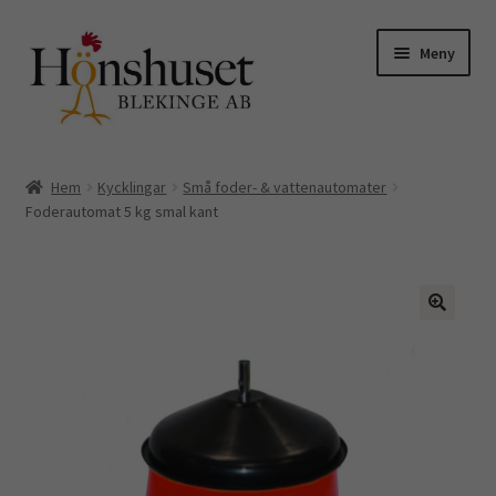
Hoppa
Hoppa
Meny
till
till
navigering
innehåll
Expand
Till höns
underm
Hem
Kycklingar
Små foder- & vattenautomater
Expand
Foderautomat 5 kg smal kant
Kycklingar o vaktlar
underm
Äggkartonger
Skyltar
Hemmet
Kuvös