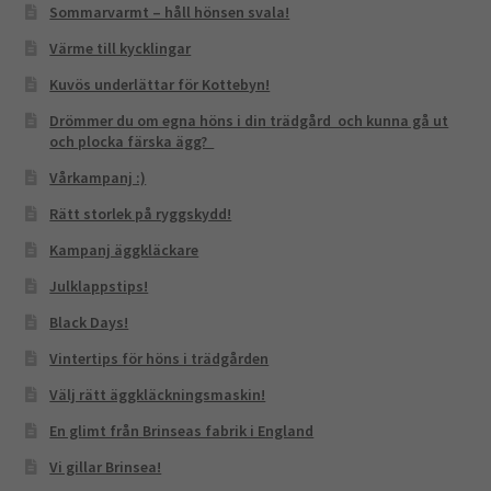
Sommarvarmt – håll hönsen svala!
Värme till kycklingar
Kuvös underlättar för Kottebyn!
Drömmer du om egna höns i din trädgård och kunna gå ut
och plocka färska ägg?
Vårkampanj :)
Rätt storlek på ryggskydd!
Kampanj äggkläckare
Julklappstips!
Black Days!
Vintertips för höns i trädgården
Välj rätt äggkläckningsmaskin!
En glimt från Brinseas fabrik i England
Vi gillar Brinsea!