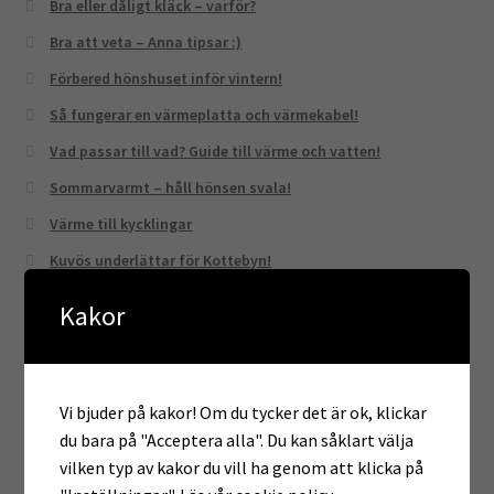
Bra eller dåligt kläck – varför?
Bra att veta – Anna tipsar :)
Förbered hönshuset inför vintern!
Så fungerar en värmeplatta och värmekabel!
Vad passar till vad? Guide till värme och vatten!
Sommarvarmt – håll hönsen svala!
Värme till kycklingar
Kuvös underlättar för Kottebyn!
Drömmer du om egna höns i din trädgård och kunna gå ut
Kakor
och plocka färska ägg?
Vårkampanj :)
Rätt storlek på ryggskydd!
Vi bjuder på kakor! Om du tycker det är ok, klickar
Kampanj äggkläckare
du bara på "Acceptera alla". Du kan såklart välja
Julklappstips!
vilken typ av kakor du vill ha genom att klicka på