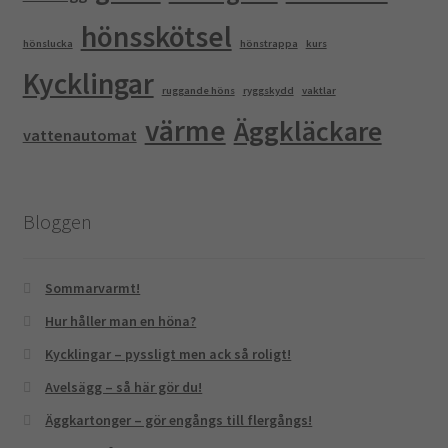
hönsskötsel
hönslucka
hönstrappa
kurs
Kycklingar
ruggande höns
ryggskydd
vaktlar
värme
Äggkläckare
vattenautomat
Bloggen
Sommarvarmt!
Hur håller man en höna?
Kycklingar – pyssligt men ack så roligt!
Avelsägg – så här gör du!
Äggkartonger – gör engångs till flergångs!