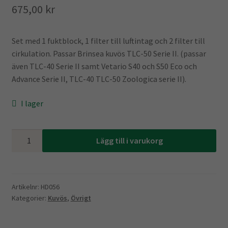
675,00
kr
Set med 1 fuktblock, 1 filter till luftintag och 2 filter till
cirkulation. Passar Brinsea kuvös TLC-50 Serie II. (passar
även TLC-40 Serie II samt Vetario S40 och S50 Eco och
Advance Serie II, TLC-40 TLC-50 Zoologica serie II).
I lager
Set
Lägg till i varukorg
med
Fuktblock
och
filter
Artikelnr:
HD056
Kategorier:
Kuvös
,
Övrigt
Brinsea
TLC
40