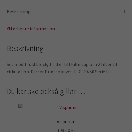
TLC
Beskrivning
50
mängd
Ytterligare information
Beskrivning
Set med 1 fuktblock, 1 filter till luftintag och 2 filter till
cirkulation. Passar Brinsea kuvös TLC-40/50 Serie II
Du kanske också gillar …
Vispumin
199,00
kr