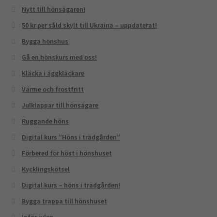
Nytt till hönsägaren!
50 kr per såld skylt till Ukraina – uppdaterat!
Bygga hönshus
Gå en hönskurs med oss!
Kläcka i äggkläckare
Värme och frostfritt
Julklappar till hönsägare
Ruggande höns
Digital kurs ”Höns i trädgården”
Förbered för höst i hönshuset
Kycklingskötsel
Digital kurs – höns i trädgården!
Bygga trappa till hönshuset
Inför julen