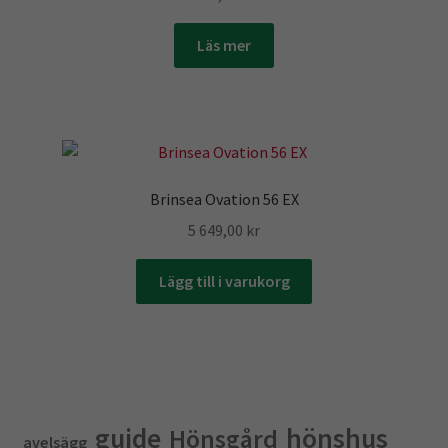
Läs mer
Brinsea Ovation 56 EX
5 649,00
kr
Lägg till i varukorg
guide
hönshus
Hönsgård
avelsägg