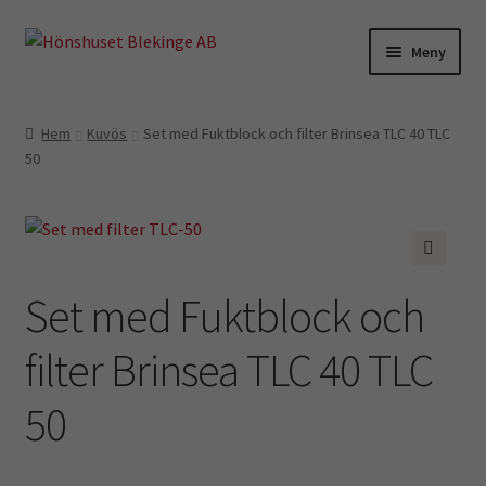
Hoppa
Hoppa
Meny
till
till
navigering
innehåll
Till höns
Hem
Kuvös
Set med Fuktblock och filter Brinsea TLC 40 TLC
50
Kycklingar o vaktlar
Äggkartonger
Skyltar
🔍
Set med Fuktblock och
Hemmet
filter Brinsea TLC 40 TLC
Kuvös
50
Kampanj