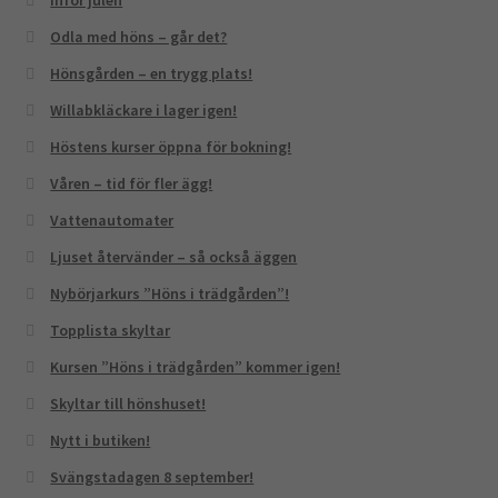
Odla med höns – går det?
Hönsgården – en trygg plats!
Willabkläckare i lager igen!
Höstens kurser öppna för bokning!
Våren – tid för fler ägg!
Vattenautomater
Ljuset återvänder – så också äggen
Nybörjarkurs ”Höns i trädgården”!
Topplista skyltar
Kursen ”Höns i trädgården” kommer igen!
Skyltar till hönshuset!
Nytt i butiken!
Svängstadagen 8 september!