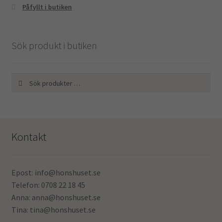
Påfyllt i butiken
Sök produkt i butiken
Sök
Sök
efter:
Kontakt
Epost: info@honshuset.se
Telefon: 0708 22 18 45
Anna: anna@honshuset.se
Tina: tina@honshuset.se