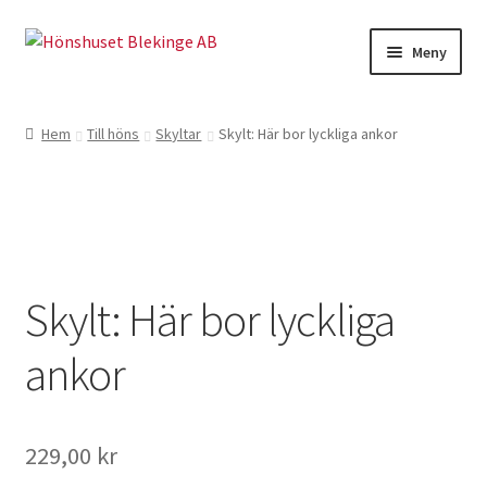
Hoppa
Hoppa
Meny
till
till
navigering
innehåll
Till höns
Hem
Till höns
Skyltar
Skylt: Här bor lyckliga ankor
Kycklingar o vaktlar
Äggkartonger
Skyltar
Skylt: Här bor lyckliga
Hemmet
ankor
Kuvös
Kampanj
229,00
kr