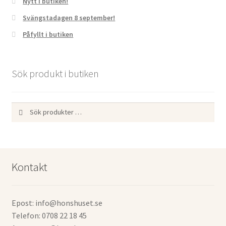
Nytt i butiken!
Svängstadagen 8 september!
Påfyllt i butiken
Sök produkt i butiken
Sök
Sök
efter:
Kontakt
Epost: info@honshuset.se
Telefon: 0708 22 18 45