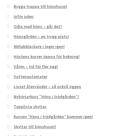
Bygga trappa till hönshuset
Inför julen
Odla med höns – går det?
Hönsgården – en trygg plats!
Willabkläckare i lager igen!
Höstens kurser öppna för bokning!
Våren – tid för fler ägg!
Vattenautomater
Ljuset återvänder – så också äggen
Nybörjarkurs ”Höns i trädgården”!
Topplista skyltar
Kursen ”Höns i trädgården” kommer igen!
Skyltar till hönshuset!