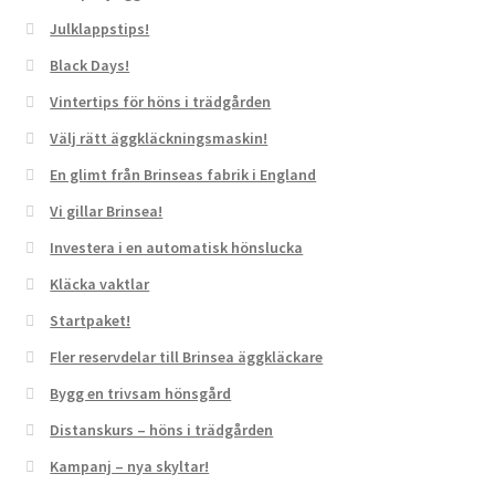
kommer viss
Julklappstips!
funktionalitet
att försvinna
Black Days!
från
Vintertips för höns i trädgården
hemsidan.
Välj rätt äggkläckningsmaskin!
En glimt från Brinseas fabrik i England
Marknadsföring
Genom att dela
Vi gillar Brinsea!
med dig av dina
intressen och ditt
Investera i en automatisk hönslucka
beteende när du
Kläcka vaktlar
surfar ökar du
chansen att få se
Startpaket!
personligt
Fler reservdelar till Brinsea äggkläckare
anpassat innehåll
och erbjudanden.
Bygg en trivsam hönsgård
Distanskurs – höns i trädgården
Kampanj – nya skyltar!