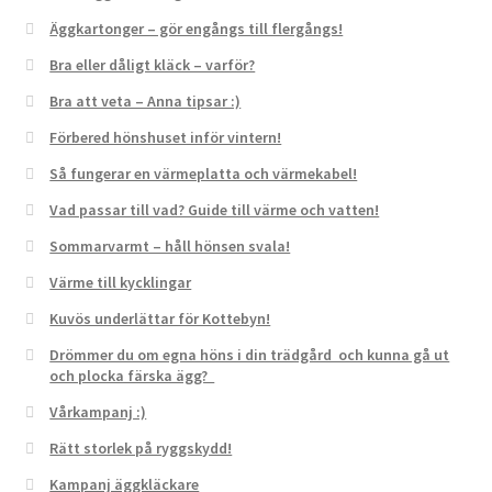
För att vi ska
Äggkartonger – gör engångs till flergångs!
kunna
förbättra
Bra eller dåligt kläck – varför?
hemsidans
Bra att veta – Anna tipsar :)
funktionalitet
och
Förbered hönshuset inför vintern!
uppbyggnad,
baserat på
Så fungerar en värmeplatta och värmekabel!
hur hemsidan
Vad passar till vad? Guide till värme och vatten!
används.
Sommarvarmt – håll hönsen svala!
Värme till kycklingar
Upplevelse
För att vår
Kuvös underlättar för Kottebyn!
hemsida ska
prestera så
Drömmer du om egna höns i din trädgård och kunna gå ut
och plocka färska ägg?
bra som
möjligt under
Vårkampanj :)
ditt besök.
Om du nekar
Rätt storlek på ryggskydd!
de här
Kampanj äggkläckare
kakorna