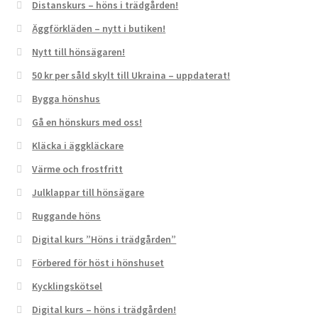
Distanskurs – höns i trädgården!
Äggförkläden – nytt i butiken!
Nytt till hönsägaren!
50 kr per såld skylt till Ukraina – uppdaterat!
Bygga hönshus
Gå en hönskurs med oss!
Kläcka i äggkläckare
Värme och frostfritt
Julklappar till hönsägare
Ruggande höns
Digital kurs ”Höns i trädgården”
Förbered för höst i hönshuset
Kycklingskötsel
Digital kurs – höns i trädgården!