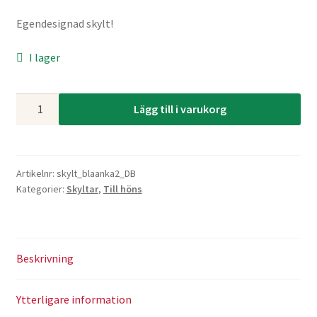
Egendesignad skylt!
I lager
Skylt:
Lägg till i varukorg
Här
bor
lyckliga
ankor
Artikelnr:
skylt_blaanka2_DB
Kategorier:
Skyltar
,
Till höns
mängd
Beskrivning
Ytterligare information