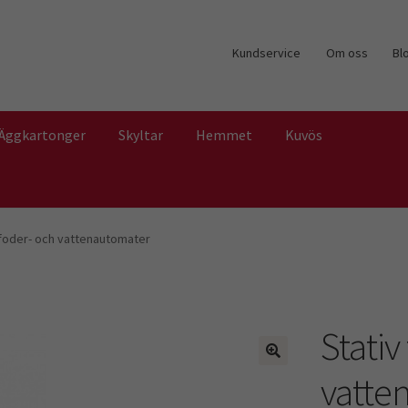
Kundservice
Om oss
Bl
Äggkartonger
Skyltar
Hemmet
Kuvös
 foder- och vattenautomater
Stativ
vatte