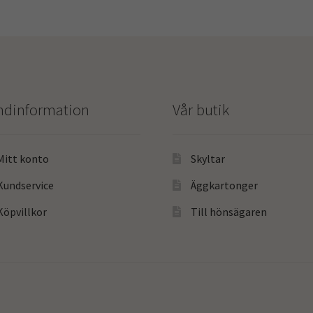
ndinformation
Vår butik
Mitt konto
Skyltar
Kundservice
Äggkartonger
Köpvillkor
Till hönsägaren