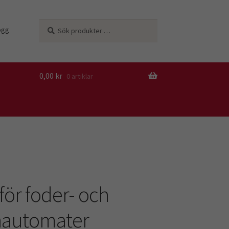
Sök
Sök
ogg
efter:
0,00
kr
0 artiklar
 för foder- och
nautomater