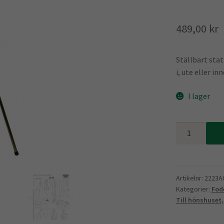
489,00
kr
Ställbart sta
i, ute eller inn
I lager
Stativ
för
foder-
och
vattenautoma
Artikelnr:
2223A
Kategorier:
Fod
mängd
Till hönshuset,