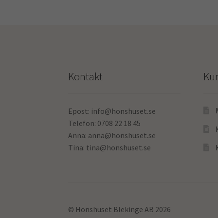
De
olika
alternativen
kan
väljas
på
produktsidan
Kontakt
Ku
Epost: info@honshuset.se
Telefon: 0708 22 18 45
Anna: anna@honshuset.se
Tina: tina@honshuset.se
© Hönshuset Blekinge AB 2026