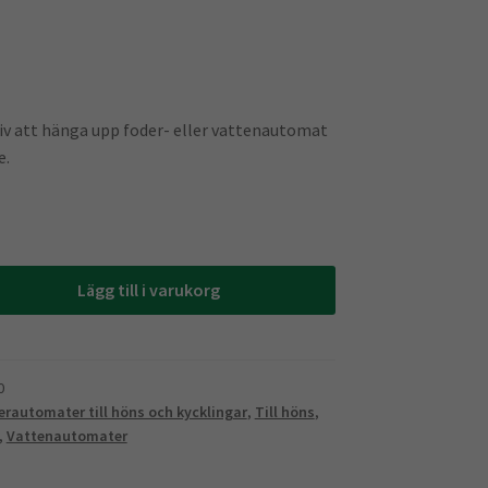
tiv att hänga upp foder- eller vattenautomat
e.
Lägg till i varukorg
ter
0
erautomater till höns och kycklingar
,
Till höns
,
,
Vattenautomater