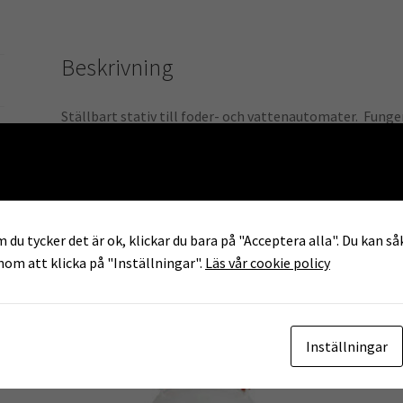
Beskrivning
Ställbart stativ till foder- och vattenautomater. Fung
exempelvis äppel, morötter eller vitkål i som berikning 
att det du hänger upp hamnar i rätt höjd för hönsen, de 
 du tycker det är ok, klickar du bara på "Acceptera alla". Du kan såk
enom att klicka på "Inställningar".
Läs vår cookie policy
Inställningar