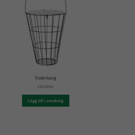
Foderkorg
159,00
kr
Lägg till i varukorg