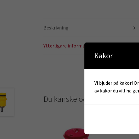
Beskrivning
Ytterligare information
Kakor
Vi bjuder på kakor! Om
av kakor du vill ha g
Du kanske också gillar …