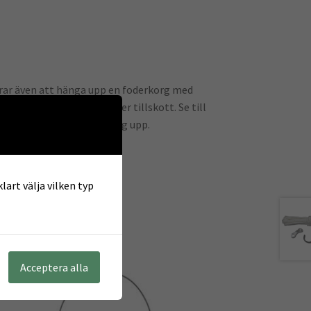
erar även att hänga upp en foderkorg med
och sysselsättning som ger tillskott. Se till
ska inte behöva sträcka sig upp.
lart välja vilken typ
Acceptera alla