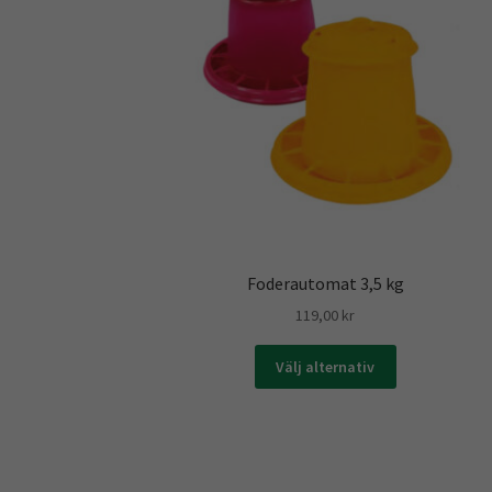
Foderautomat 3,5 kg
119,00
kr
Den
Välj alternativ
här
produkten
har
flera
varianter.