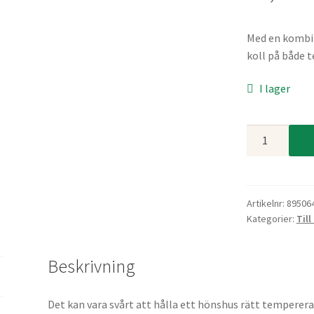
Med en kombi
koll på både t
I lager
Termometer/
mängd
Artikelnr:
89506
Kategorier:
Till
Beskrivning
Det kan vara svårt att hålla ett hönshus rätt temperer