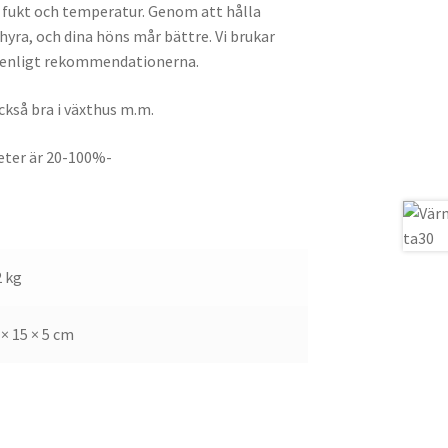
 fukt och temperatur. Genom att hålla
yra, och dina höns mår bättre. Vi brukar
 enligt rekommendationerna.
så bra i växthus m.m.
eter är 20-100%-
2 kg
 × 15 × 5 cm