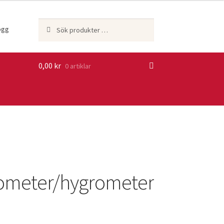
Sök
Sök
ogg
efter:
0,00
kr
0 artiklar
meter/hygrometer