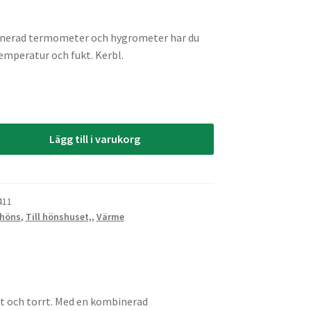
nerad termometer och hygrometer har du
emperatur och fukt. Kerbl.
hygrometer
Lägg till i varukorg
411
 höns
,
Till hönshuset,
,
Värme
at och torrt. Med en kombinerad