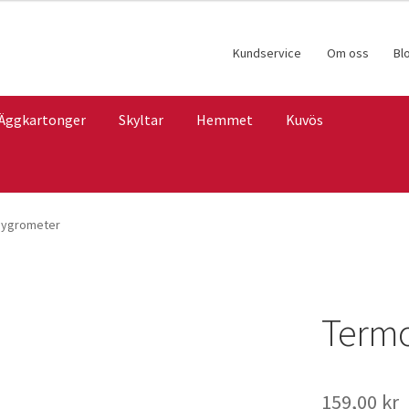
Kundservice
Om oss
Bl
Äggkartonger
Skyltar
Hemmet
Kuvös
hygrometer
Termo
159,00
kr