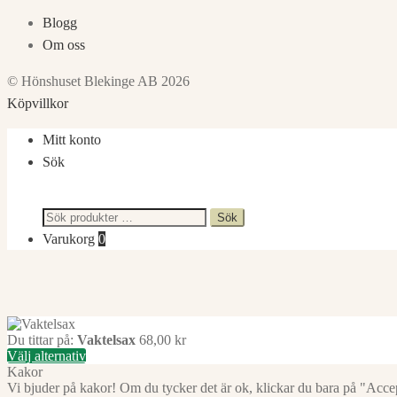
Blogg
Om oss
© Hönshuset Blekinge AB 2026
Köpvillkor
Mitt konto
Sök
Sök
Sök
efter:
Varukorg
0
Du tittar på:
Vaktelsax
68,00
kr
Välj alternativ
Kakor
Vi bjuder på kakor! Om du tycker det är ok, klickar du bara på "Accept