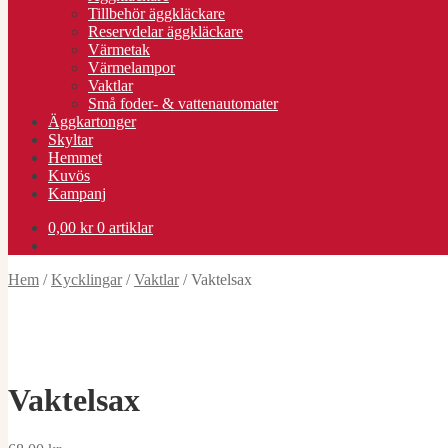
Tillbehör äggkläckare
Reservdelar äggkläckare
Värmetak
Värmelampor
Vaktlar
Små foder- & vattenautomater
Äggkartonger
Skyltar
Hemmet
Kuvös
Kampanj
0,00
kr
0 artiklar
Hem
/
Kycklingar
/
Vaktlar
/
Vaktelsax
Vaktelsax