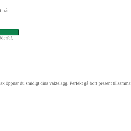
t från
jäderfä!
,
x öppnar du smidigt dina vaktelägg. Perfekt gå-bort-present tillsamman