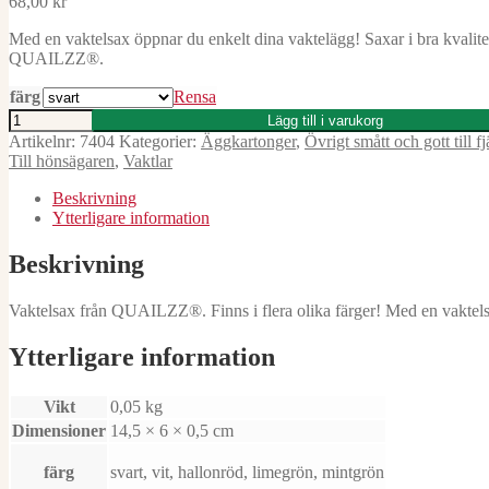
68,00
kr
Med en vaktelsax öppnar du enkelt dina vaktelägg! Saxar i bra kvalite
QUAILZZ®.
färg
Rensa
Vaktelsax
Lägg till i varukorg
mängd
Artikelnr:
7404
Kategorier:
Äggkartonger
,
Övrigt smått och gott till f
Till hönsägaren
,
Vaktlar
Beskrivning
Ytterligare information
Beskrivning
Vaktelsax från QUAILZZ®. Finns i flera olika färger! Med en vaktelsa
Ytterligare information
Vikt
0,05 kg
Dimensioner
14,5 × 6 × 0,5 cm
färg
svart, vit, hallonröd, limegrön, mintgrön