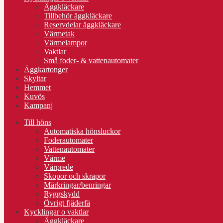
Äggkläckare
Tillbehör äggkläckare
Reservdelar äggkläckare
Värmetak
Värmelampor
Vaktlar
Små foder- & vattenautomater
Äggkartonger
Skyltar
Hemmet
Kuvös
Kampanj
Till höns
Automatiska hönsluckor
Foderautomater
Vattenautomater
Värme
Värprede
Skopor och skrapor
Märkringar/benringar
Ryggskydd
Övrigt fjäderfä
Kycklingar o vaktlar
Äggkläckare