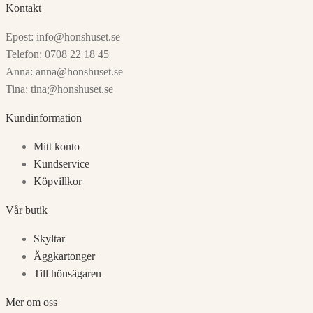
flera
Kontakt
varianter.
De
Epost: info@honshuset.se
olika
alternativen
Telefon: 0708 22 18 45
kan
Anna: anna@honshuset.se
väljas
Tina: tina@honshuset.se
på
produktsidan
Kundinformation
Mitt konto
Kundservice
Köpvillkor
Vår butik
Skyltar
Äggkartonger
Till hönsägaren
Mer om oss