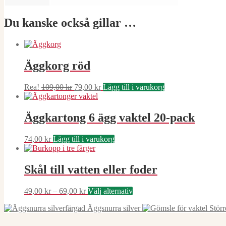
Du kanske också gillar …
Äggkorg röd
Det
Det
Rea!
109,00
kr
79,00
kr
Lägg till i varukorg
ursprungliga
nuvarande
priset
priset
var:
är:
Äggkartong 6 ägg vaktel 20-pack
109,00 kr.
79,00 kr.
74,00
kr
Lägg till i varukorg
Skål till vatten eller foder
Prisintervall:
Den
49,00
kr
–
69,00
kr
Välj alternativ
49,00 kr
här
Äggsnurra silver
Störr
till
produkten
69,00 kr
har