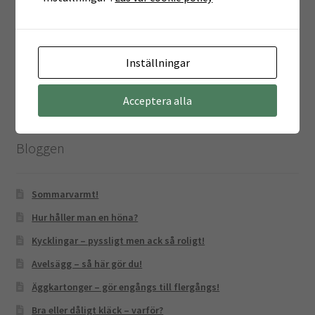
hönsskötsel
hönslucka
hönstrappa
kurs
Kycklingar
ruggande höns
ryggskydd
vaktlar
Inställningar
värme
Äggkläckare
vattenautomat
Acceptera alla
Bloggen
Sommarvarmt!
Hur håller man en höna?
Kycklingar – pyssligt men ack så roligt!
Avelsägg – så här gör du!
Äggkartonger – gör engångs till flergångs!
Bra eller dåligt kläck – varför?