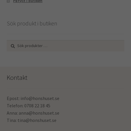
Påfyllt i butiken
Sök produkt i butiken
Sök
Sök
efter:
Kontakt
Epost: info@honshuset.se
Telefon: 0708 22 18 45
Anna: anna@honshuset.se
Tina: tina@honshuset.se