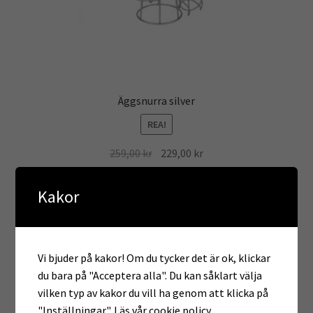
Äggsnurra silver
REA!
Det
Det
259,00
kr
229,00
kr
ursprungliga
nuvarande
priset
priset
Lägg till i varukorg
Kakor
var:
är:
259,00 kr.
229,00 kr.
Vi bjuder på kakor! Om du tycker det är ok, klickar
du bara på "Acceptera alla". Du kan såklart välja
vilken typ av kakor du vill ha genom att klicka på
guide
hönshus
Hönsgård
avelsägg
"Inställningar".
Läs vår cookie policy