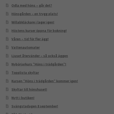
Odla med höns – går det?
Hönsgården – en trygg plats!
Willabkläckare i lager igen!
Höstens kurser öppna för bokning!
Våren – tid för fler ägg!
Vattenautomater
Ljuset återvänder – så också äggen
Nybörjarkurs ”Höns i trädgården”!
Topplista skyltar
Kursen ”Höns i trädgården” kommer igen!
Skyltar till hönshuset!
Nytt i butiken!
Svängstadagen 8 september!