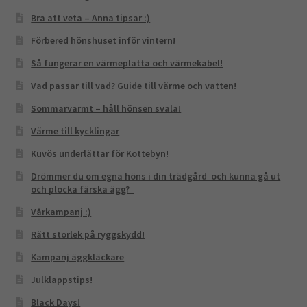
Bra att veta – Anna tipsar :)
Förbered hönshuset inför vintern!
Så fungerar en värmeplatta och värmekabel!
Vad passar till vad? Guide till värme och vatten!
Sommarvarmt – håll hönsen svala!
Värme till kycklingar
Kuvös underlättar för Kottebyn!
Drömmer du om egna höns i din trädgård och kunna gå ut
och plocka färska ägg?
Vårkampanj :)
Rätt storlek på ryggskydd!
Kampanj äggkläckare
Julklappstips!
Black Days!