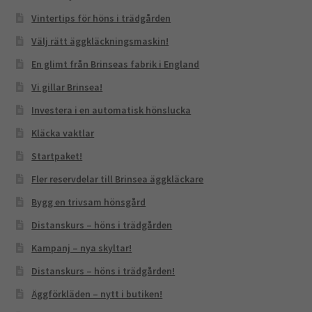
Vintertips för höns i trädgården
Välj rätt äggkläckningsmaskin!
En glimt från Brinseas fabrik i England
Vi gillar Brinsea!
Investera i en automatisk hönslucka
Kläcka vaktlar
Startpaket!
Fler reservdelar till Brinsea äggkläckare
Bygg en trivsam hönsgård
Distanskurs – höns i trädgården
Kampanj – nya skyltar!
Distanskurs – höns i trädgården!
Äggförkläden – nytt i butiken!