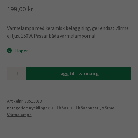
199,00
kr
Värmelampa med keramisk beläggning, ger endast värme
ej ljus. 150W. Passar båda värmelamporna!
I lager
Värmelampa
Lägg till i varukorg
Keramik
150W
mängd
Artikelnr:
89511013
Kategorier:
Kycklingar
,
Till höns
,
Till hönshuset,
,
Värme
,
Värmelampa