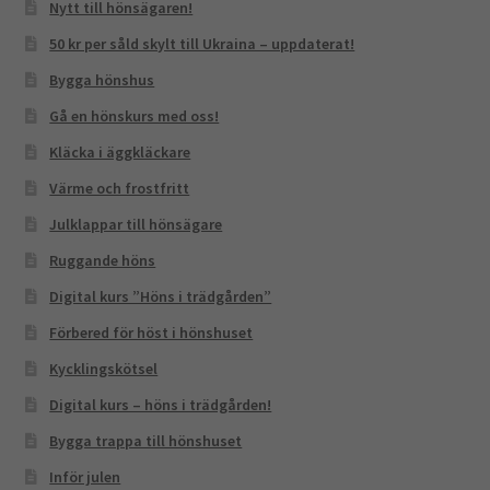
Nytt till hönsägaren!
50 kr per såld skylt till Ukraina – uppdaterat!
Bygga hönshus
Gå en hönskurs med oss!
Kläcka i äggkläckare
Värme och frostfritt
Julklappar till hönsägare
Ruggande höns
Digital kurs ”Höns i trädgården”
Förbered för höst i hönshuset
Kycklingskötsel
Digital kurs – höns i trädgården!
Bygga trappa till hönshuset
Inför julen