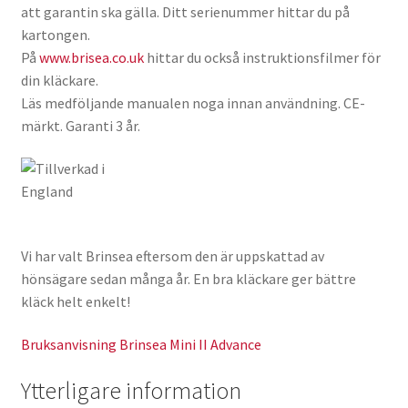
att garantin ska gälla. Ditt serienummer hittar du på
För att vi ska
kunna
kartongen.
förbättra
På
www.brisea.co.uk
hittar du också instruktionsfilmer för
hemsidans
din kläckare.
funktionalitet
Läs medföljande manualen noga innan användning. CE-
och
uppbyggnad,
märkt. Garanti 3 år.
baserat på
hur hemsidan
används.
Upplevelse
Vi har valt Brinsea eftersom den är uppskattad av
För att vår
hemsida ska
hönsägare sedan många år. En bra kläckare ger bättre
prestera så
kläck helt enkelt!
bra som
möjligt under
Bruksanvisning Brinsea Mini II Advance
ditt besök.
Om du nekar
Ytterligare information
de här
kakorna