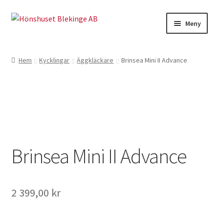
Hoppa
Hoppa
Meny
till
till
navigering
innehåll
Till höns
Hem
Kycklingar
Äggkläckare
Brinsea Mini II Advance
Kycklingar o vaktlar
Äggkartonger
Skyltar
Brinsea Mini II Advance
Hemmet
Kuvös
2 399,00
kr
Kampanj