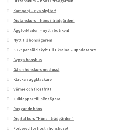
Distanskurs – höns i trädgården
Kampanj – nya skyltar!
Distanskurs – höns i trädgården!
Äggförkläden – nytt i butiken!
Nytt till hönsägaren!
50 kr per såld skylt till Ukraina – uppdaterat!
Bygga hönshus
Gå en hönskurs med oss!
Kläcka i äggkläckare
Värme och frostfritt
Julklappar till hönsägare
Ruggande höns
Digital kurs ”Höns i trädgården”
Förbered för höst i hönshuset