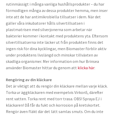
rutinmässigt i många vanliga hushållsprodukter – du har
förmodligen många av dessa produkter hemma, men inser
inte att de har antimikrobiella tillsatser i dem. När det
gäller våra inkubatorer hålls silvertillsatsen i
plastmatrisen med silverjonerna som arbetar när
bakterier kommer i kontakt med produktens yta. Eftersom
silvertillsatserna inte läcker ut från produkten finns det
ingen risk för dina kycklingar, men Biomaster förblir aktiv
under produktens livslängd och minskar tillväxten av
skadliga organismer. Mer information om hur Brinsea
använder Biomaster hittar du genom att
klicka här
:
Rengöring av din kläckare
Det är viktigt att du rengör din kläckare mellan varje kläck.
Torka ur äggkläckaren med exempelvis VirkonS, därefter
rent vatten. Torka rent med torr trasa. OBS! Spraya EJ i
kläckaren! Då får du fukt och korrosion på kretskortet.
Rengör även fläkt där det lätt samlas smuts. Om du inte