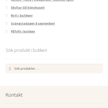
Skyltar till hönshuset!
Nytt i butiken!
Svängstadagen 8 september!
Påfyllt i butiken
Sök produkt i butiken
Sök
Sök
efter:
Kontakt