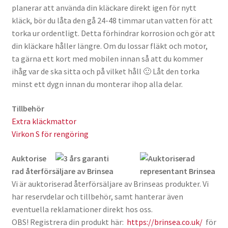
planerar att använda din kläckare direkt igen för nytt
kläck, bör du låta den gå 24-48 timmar utan vatten för att
torka ur ordentligt. Detta förhindrar korrosion och gör att
din kläckare håller längre. Om du lossar fläkt och motor,
ta gärna ett kort med mobilen innan så att du kommer
ihåg var de ska sitta och på vilket håll 🙂 Låt den torka
minst ett dygn innan du monterar ihop alla delar.
Nödvändiga
Tillbehör
Dessa kakor
Extra kläckmattor
går inte att
Virkon S för rengöring
välja bort. De
behövs för att
Auktorise
hemsidan
över huvud
rad återförsäljare av Brinsea
taget ska
Vi är auktoriserad återförsäljare av Brinseas produkter. Vi
fungera.
har reservdelar och tillbehör, samt hanterar även
eventuella reklamationer direkt hos oss.
OBS! Registrera din produkt här:
https://brinsea.co.uk/
för
Statistik