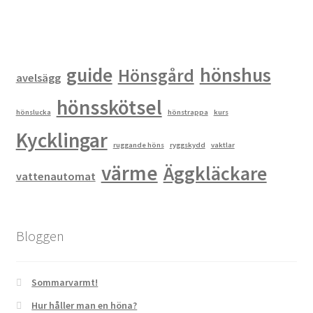
guide
hönshus
Hönsgård
avelsägg
hönsskötsel
hönslucka
hönstrappa
kurs
Kycklingar
ruggande höns
ryggskydd
vaktlar
värme
Äggkläckare
vattenautomat
Bloggen
Sommarvarmt!
Hur håller man en höna?