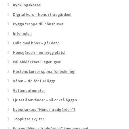
Kycklingskötsel
Digital kurs – höns i trädgården!
Bygga trappa till hönshuset
Inför julen
Odla med höns – går det?
Hönsgården – en trygg plats!
Willabkläckare i lager igen!
Höstens kurser öppna för bokning!
Våren – tid för fler ägg!
Vattenautomater
Ljuset återvänder – så också äggen
Nybörjarkurs ”Höns i trädgården”!
Topplista skyltar
Kursen ”Höns i trädgården” kommer igen!