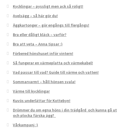
Kycklingar – pyssligt men ack så roligt!
Avelsägg – så här gör du!
Äggkartonger – gör engångs till flergångs!
Bra eller dåligt kläck – varför?
Bra att veta – Anna tipsar :)
Förbered hönshuset inför vintern!
Så fungerar en värmeplatta och värmekabel!
Vad passar till vad? Guide till värme och vatten!
Sommarvarmt – håll hönsen svala!
Värme till kycklingar
Kuvös underlättar för Kottebyn!
Drömmer du om egna höns i din trädgård och kunna gå ut
och plocka färska ägg?
Vårkampanj :)