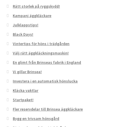
Rätt storlek på ryggskydd!
Kampanj äggkläckare
Julklappstips!
Black Days!
Vintertips för höns i trädgården
Välj rätt äggkläckningsmaskin!
En glimt från Brinseas fabrik i England
Vi gillar Brinsea!
Investera i en automatisk hönslucka
Kläcka vaktlar
Startpaket!
Fler reservdelar till Brinsea äggkläckare
Bygg en trivsam hönsgård