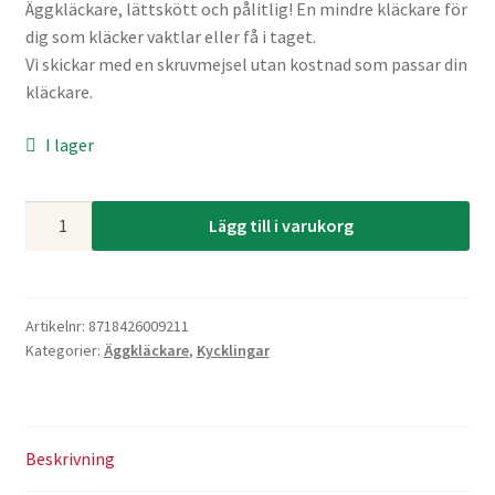
Äggkläckare, lättskött och pålitlig! En mindre kläckare för
dig som kläcker vaktlar eller få i taget.
Vi skickar med en skruvmejsel utan kostnad som passar din
kläckare.
I lager
Brinsea
Lägg till i varukorg
Mini
II
Advance
mängd
Artikelnr:
8718426009211
Kategorier:
Äggkläckare
,
Kycklingar
Beskrivning