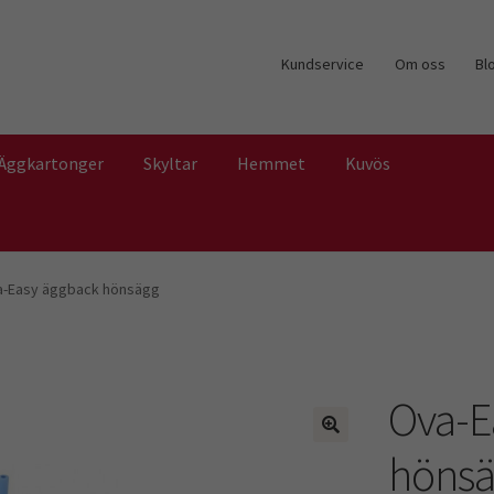
Kundservice
Om oss
Bl
Äggkartonger
Skyltar
Hemmet
Kuvös
-Easy äggback hönsägg
Ova-E
höns