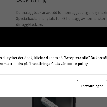
Denna äggback är avsedd för hönsägg, och ger dig maxim
Specialbacken har plats för 48 hönsägg av normal storle
din äggkläckare.
Äggback till Ova-Easy, passar modellerna:
Brinsea Ova-Easy 100, 190, 380 och 580.
 du tycker det är ok, klickar du bara på "Acceptera alla". Du kan såk
enom att klicka på "Inställningar".
Läs vår cookie policy
Inställningar