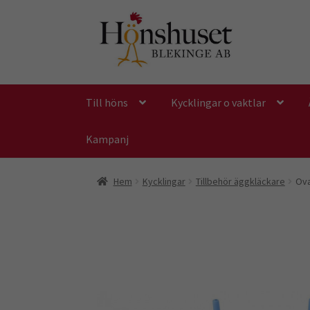
Hoppa
Hoppa
till
till
navigering
innehåll
Till höns
Kycklingar o vaktlar
Kampanj
Hem
Kycklingar
Tillbehör äggkläckare
Ova