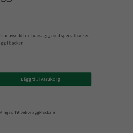
 är avsedd för hönsägg, med specialbacken
gg i backen.
Lägg till i varukorg
klingar
,
Tillbehör äggkläckare