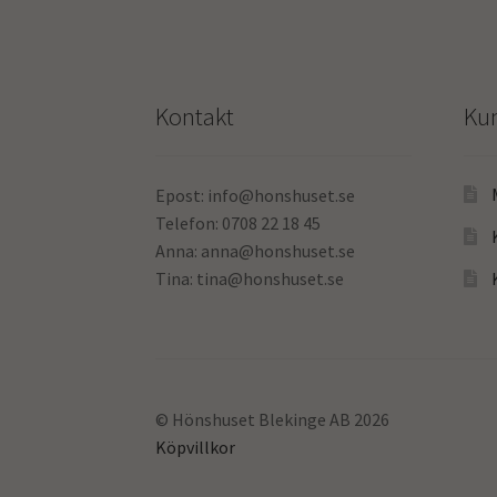
Kontakt
Ku
Epost: info@honshuset.se
Telefon: 0708 22 18 45
Anna: anna@honshuset.se
Tina: tina@honshuset.se
© Hönshuset Blekinge AB 2026
Köpvillkor