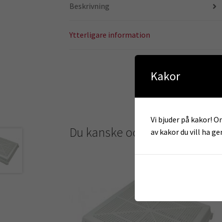
Beskrivning
Ytterligare information
Kakor
Vi bjuder på kakor! Om
Du kanske också gillar …
av kakor du vill ha g