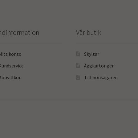
ndinformation
Vår butik
Mitt konto
Skyltar
Kundservice
Äggkartonger
Köpvillkor
Till hönsägaren