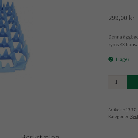
299,00
kr
Denna äggback
ryms 48 hönsä
I lager
Ova-
Easy
äggback
hönsägg
mängd
Artikelnr:
17.77
Kategorier:
Kyc
Beskrivning