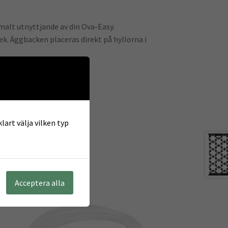
alt utnyttjande av din Ova-Easy.
k. Äggbacken placeras direkt på hyllorna i
lart välja vilken typ
Acceptera alla