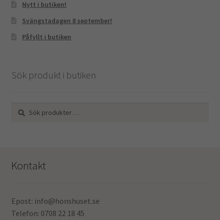
Nytt i butiken!
Svängstadagen 8 september!
Påfyllt i butiken
Sök produkt i butiken
Sök
Sök
efter:
Kontakt
Epost: info@honshuset.se
Telefon: 0708 22 18 45