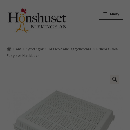
Hoppa
Hoppa
Meny
till
till
navigering
innehåll
Expand
Till höns
underm
Hem
Kycklingar
Reservdelar äggkläckare
Brinsea Ova-
Expand
Easy set kläckback
Kycklingar o vaktlar
underm
Äggkartonger
Skyltar
Hemmet
Kuvös