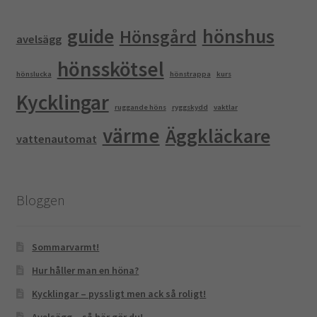
guide
hönshus
Hönsgård
avelsägg
hönsskötsel
hönslucka
hönstrappa
kurs
Kycklingar
ruggande höns
ryggskydd
vaktlar
värme
Äggkläckare
vattenautomat
Bloggen
Sommarvarmt!
Hur håller man en höna?
Kycklingar – pyssligt men ack så roligt!
Avelsägg – så här gör du!