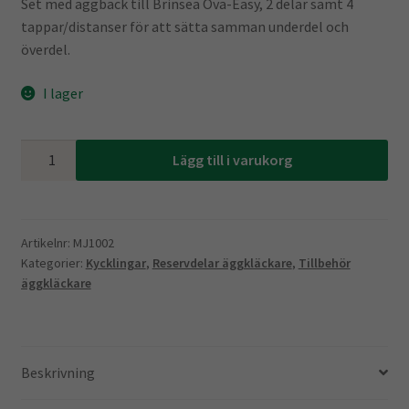
Set med äggback till Brinsea Ova-Easy, 2 delar samt 4
tappar/distanser för att sätta samman underdel och
överdel.
I lager
Brinsea
Lägg till i varukorg
Ova-
Easy
set
kläckback
Artikelnr:
MJ1002
Kategorier:
Kycklingar
,
Reservdelar äggkläckare
,
Tillbehör
mängd
äggkläckare
Beskrivning