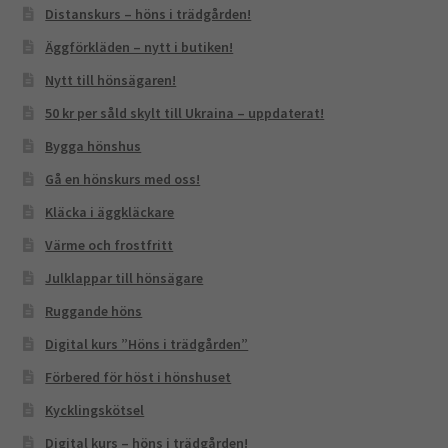
Distanskurs – höns i trädgården!
Äggförkläden – nytt i butiken!
Nytt till hönsägaren!
50 kr per såld skylt till Ukraina – uppdaterat!
Bygga hönshus
Gå en hönskurs med oss!
Kläcka i äggkläckare
Värme och frostfritt
Julklappar till hönsägare
Ruggande höns
Digital kurs ”Höns i trädgården”
Förbered för höst i hönshuset
Kycklingskötsel
Digital kurs – höns i trädgården!