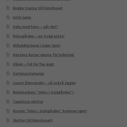
Bygga trappa till hönshuset
Inför julen
Odla med höns – går det?
Hönsgården – en trygg plats!
Willabkläckare i lager igen!
Höstens kurser öppna för bokning!
Våren – tid för fler ägg!
Vattenautomater
Ljuset återvänder – så också äggen
Nybörjarkurs ”Höns i trädgården”!
Topplista skyltar
Kursen ”Höns i trädgården” kommer igen!
Skyltar till hönshuset!