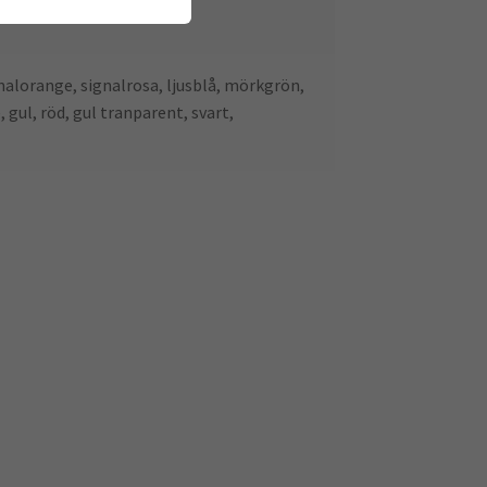
gnalorange, signalrosa, ljusblå, mörkgrön,
, gul, röd, gul tranparent, svart,