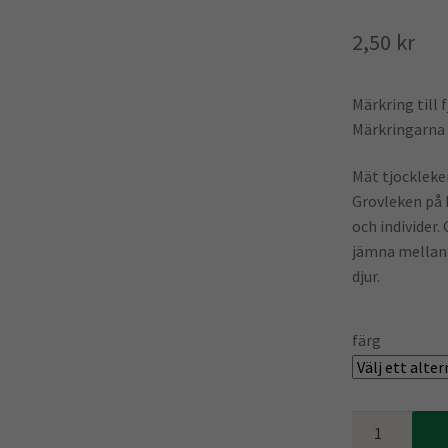
2,50
kr
Märkring till 
Märkringarna 
Mät tjockleken
Grovleken på b
och individer
jämna mellanru
djur.
färg
Märkring
vaktel/kyckli