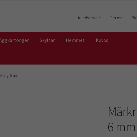
Kundservice
Om oss
Bl
Äggkartonger
Skyltar
Hemmet
Kuvös
ckling 6 mm
Märkr
6 mm