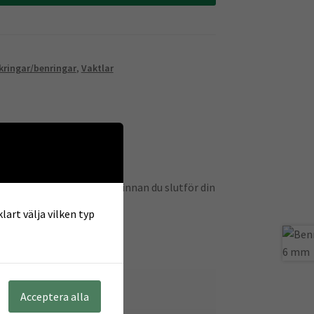
kringar/benringar
,
Vaktlar
jd6mm.
så att du fått rätt antal innan du slutför din
lart välja vilken typ
Acceptera alla