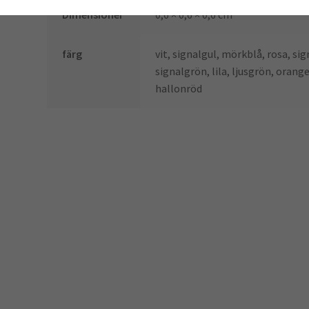
Dimensioner
0,6 × 0,6 × 0,6 cm
färg
vit, signalgul, mörkblå, rosa, si
signalgrön, lila, ljusgrön, orange
hallonröd