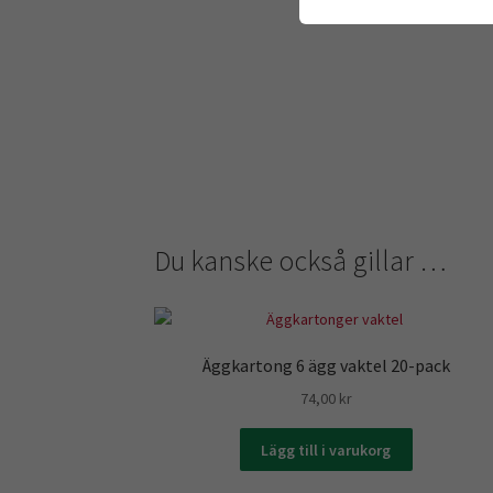
Du kanske också gillar …
Äggkartong 6 ägg vaktel 20-pack
74,00
kr
Lägg till i varukorg