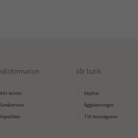
ndinformation
Vår butik
Mitt konto
Skyltar
Kundservice
Äggkartonger
Köpvillkor
Till hönsägaren