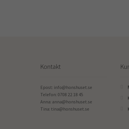
Kontakt
Ku
Epost: info@honshuset.se
Telefon: 0708 22 18 45
Anna: anna@honshuset.se
Tina: tina@honshuset.se