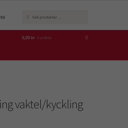
Sök
Sök
ogg
efter:
0,00
kr
0 artiklar
ing vaktel/kyckling