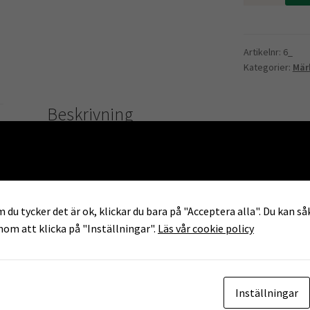
6
mm
mängd
Artikelnr:
6_
Kategorier:
Mär
Beskrivning
Märkring till fjäderfä med innerdiameter 6 mm och hö
Ringarna kan köpas styckvis. Kontrollera din beställning 
beställning!
 du tycker det är ok, klickar du bara på "Acceptera alla". Du kan såk
enom att klicka på "Inställningar".
Läs vår cookie policy
Ytterligare information
Vikt
0,01 kg
Inställningar