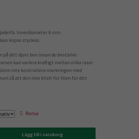
fjäderfä. Innerdiameter 6 mm.
kan köpas styckvis.
 på ditt djurs ben innan du beställer.
enen kan variera kraftigt mellan olika raser
. Glöm inte kontrollera märkringen med
m så att den inte blivit för liten för ditt
Rensa
Lägg till i varukorg
ng