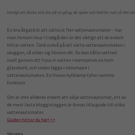
Härligt att dricka och äta på en gång, de njuter och fnätter runt så det st
En bra åtgärd är att sätta ut fler vattenautomater – har
man hönsen lösa i trädgården är det viktigt att de enkelt
hittar vatten. Tänk också på att sätta vattenautomaten i
skuggan, så söker sig hönsen dit. Du kan hålla vattnet
svalt genom att frysa in vatten i exempelvis en tom
glassburk, och sedan lägga i isklumpen i
vattenautomaten. En frusen kylklamp fyller samma
funktion.
Det är inte alldeles enkelt att välja vattenautomat, ett av
de mest lästa blogginläggen är Annas lilla guide till olika
vattenautomater.
Guiden hittar du här! >>
Skugga