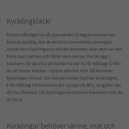
Kycklingkläck!
Första hålslaget är så spännande! 21 dagars väntan kan
kännas oändlig. Har du en höna som sköter ruvningen
sköter hon kycklingarna när det kommer, visar dem var det
finns mat, vatten och håller dem varma. Har du ägg i
kläckare, får du sitta på händerna när du får hålslag 🙂 När
de väl börjar kläckas – öppna absolut inte. Då kommer
kycklingen inte ut. Om hinnan torkar fastnar kycklingen.
Från hålslag till kläck kan det ta upp till 48 h, nu gäller det
att ha tålamod. Låt kycklingarna stanna i kläckaren tills de
är torra.
Kycklingar behöver värme, mat och