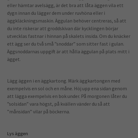
eller hämtar avelsägg, är det bra att låta äggen vila ett
dygn innan du lägger dem under ruvhöna eller i
äggkläckningsmaskin. Äggulan behöver centreras, så att
du inte riskerar att groddskivan där kycklingen börjar
utvecklas fastnar i hinnan på skalets insida. Om du knäcker
ett ägg ser du två små ”snoddar” som sitter fast i gulan.
Äggsnoddarnas uppgift är att hålla äggulan på plats mitt i
ägget.
Lägg äggen i en äggkartong. Märk äggkartongen med
exempelvis en sol och en måne. Höj upp ena sidan genom
att lägga exempelvis en bok under. På morgonen låter du
”solsidan” vara högst, på kvällen vänder du så att
”månsidan” vilar på böckerna.
Lys äggen