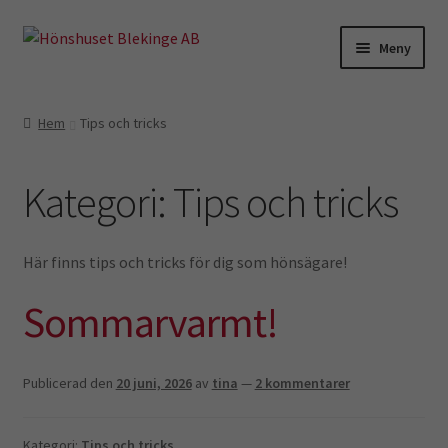
Hoppa
Hoppa
Meny
till
till
navigering
innehåll
Till höns
Hem
Tips och tricks
Kycklingar o vaktlar
Kategori:
Tips och tricks
Äggkartonger
Skyltar
Här finns tips och tricks för dig som hönsägare!
Sommarvarmt!
Hemmet
Kuvös
Publicerad den
20 juni, 2026
av
tina
—
2 kommentarer
Kampanj
Kategori:
Tips och tricks