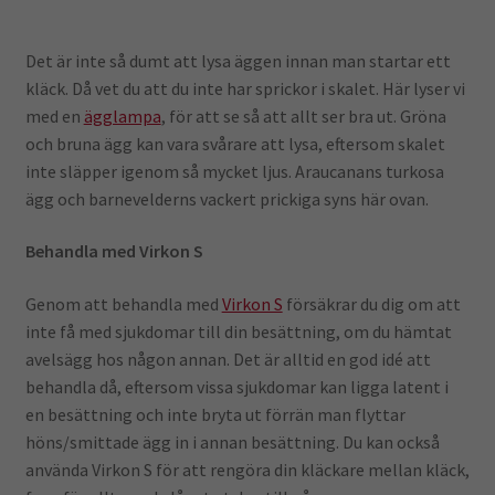
Det är inte så dumt att lysa äggen innan man startar ett
kläck. Då vet du att du inte har sprickor i skalet. Här lyser vi
med en
ägglampa
, för att se så att allt ser bra ut. Gröna
och bruna ägg kan vara svårare att lysa, eftersom skalet
inte släpper igenom så mycket ljus. Araucanans turkosa
ägg och barnevelderns vackert prickiga syns här ovan.
Behandla med Virkon S
Genom att behandla med
Virkon S
försäkrar du dig om att
inte få med sjukdomar till din besättning, om du hämtat
avelsägg hos någon annan. Det är alltid en god idé att
behandla då, eftersom vissa sjukdomar kan ligga latent i
en besättning och inte bryta ut förrän man flyttar
höns/smittade ägg in i annan besättning. Du kan också
använda Virkon S för att rengöra din kläckare mellan kläck,