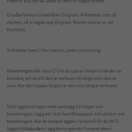
framför allt om du lånat ut den till någon annan.
En påse Virkon S innehåller 50 gram. Vi behöver inte så
mycket, så vi vägde upp 10 gram. Resten sparar vi, väl
förslutet.
Vi blandar med 1 liter vatten, under omrörning.
Blandningen blir rosa 🙂 Om du sparar Virkon S när den är
blandad, vet du att den är verksam så länge som den är
rosa. När den tappar färgen är den inte längre verksam.
Ställ äggkartongen med avelsägg till höger om
blandningen. Lägg ett rent hushållspapper till vänster om
blandningen. När du doppat äggen i Virkon S får du INTE
lägga tillbaka dem i äggkartongen du förvarat dem i