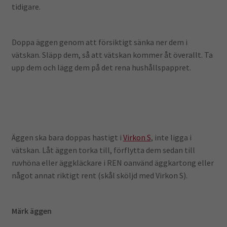
tidigare.
Doppa äggen genom att försiktigt sänka ner dem i
vätskan. Släpp dem, så att vätskan kommer åt överallt. Ta
upp dem och lägg dem på det rena hushållspappret.
Äggen ska bara doppas hastigt i
Virkon S
, inte ligga i
vätskan. Låt äggen torka till, förflytta dem sedan till
ruvhöna eller äggkläckare i REN oanvänd äggkartong eller
något annat riktigt rent (skål sköljd med Virkon S).
Märk äggen