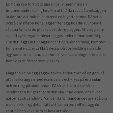
En höna kan förflytta ägg under vingen med en
imponerande skicklighet. För att hålla reda på avelsäggen
är det bra att märka dem med en blyertspenna. Då vet du
också om någon höna lägger fler ägg hos din ruvhöna! I
sådana fall ska du plocka bort de nya äggen. Alla ägg som
ska bli kycklingar behöver läggas under hönan samtidigt.
Om det läggs in fler ägg under tiden hönan ruvar, kommer
hönan inte att ruva klart dessa. Då dör kycklingarna i de
ägg som inte är klara när hon kliver av ruvningen för att ta
hand om de första som kläckts.
Lägger du dina ägg i äggkläckare är det även då en god idé
att märka äggen med exempelvis ett kryss på ena sidan
och en ring på andra sidan. På så sätt kan du se så att
vändningen fungerar som den ska i maskinen, om du har
automatisk vändning. Vänder du för hand är det även då bra
med märkning, det är lätt att tappa bort vilket ägg du
vänt på och vilka som är kvar att vända.