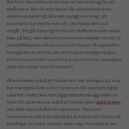
Det finns flera olika val när man väl bestämt sig för att
skaffa höns. När vill man börja? Vår och sommar är en
alldeles utmärkt tid, då är det mysigt och roligt att
socialisera lite med hönsen ute, lära känna dem och
umgås. Det går naturligtvis bra att skaffa höns även andra
tider på året, men våren och sommaren inbjuder till att ta
med kaffekoppen och en stol ut till hönsen. Morgonkaffe i
hönsgården är ett fint sätt att börja en lördagsmorgon.
(Glöm bara inte att ta med lite goda matrester, havregryn,
majs eller annat mys till hönsen!)
Våren innebär också att hönsen blir mer benägna att ruva.
Har man egna höns och en höna som vill ruva (som Agda-
Lena här i redet) kan man lägga befruktade ägg under en
höna. Ett alternativ är också att kläcka själv i
äggkläckare
,
mer jobb men också en fin upplevelse. Våren och
sommaren är också den tid då det är enklast att hitta små
kycklingar att köpa. Oavsett vilken väg man väljer är det