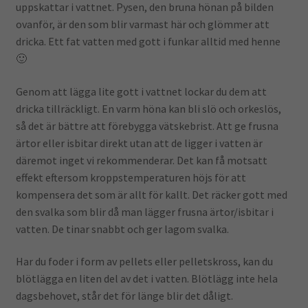
uppskattar i vattnet. Pysen, den bruna hönan på bilden
ovanför, är den som blir varmast här och glömmer att
dricka. Ett fat vatten med gott i funkar alltid med henne
🙂
Genom att lägga lite gott i vattnet lockar du dem att
dricka tillräckligt. En varm höna kan bli slö och orkeslös,
så det är bättre att förebygga vätskebrist. Att ge frusna
ärtor eller isbitar direkt utan att de ligger i vatten är
däremot inget vi rekommenderar. Det kan få motsatt
effekt eftersom kroppstemperaturen höjs för att
kompensera det som är allt för kallt. Det räcker gott med
den svalka som blir då man lägger frusna ärtor/isbitar i
vatten. De tinar snabbt och ger lagom svalka.
Har du foder i form av pellets eller pelletskross, kan du
blötlägga en liten del av det i vatten. Blötlägg inte hela
dagsbehovet, står det för länge blir det dåligt.