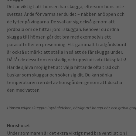
Det är viktigt att hönsen har skugga, eftersom höns inte
svettas. Är de för varma ser du det – näbben är öppen och
de lyfter på vingarna. De svalkar sig också genom att
jordbala om de hittar jord i skuggan. Behöver du ordna
skugga till hönsen går det bra med exempelvis ett
parasoll eller en presenning. Ett gammalt trädgårdsbord
är också utmärkt att ställa in så att de får skugga under.
Då får de dessutom en stadig och uppskattad utkiksplats!
Har de själva möjlighet att välja hittar de ofta träd och
buskar som skuggar och söker sig dit. Du kan sänka
temperaturen i en del av hönsgården genom att duscha
den med vatten.
Hönsen väljer skuggan i syrénhäcken, härligt att hänga här och gräva gro
Hönshuset
Under sommaren är det extra viktigt med bra ventilation i