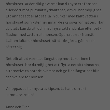
hönshuset. Är det rikligt varmt kan du byta ett fönster
eller dörr mot putsnät/fyrkantsnät, om du har möjlighet.
Ett annat sätt är att ställa in dunkar med kallt vatten i
hönshuset som kyler ner innan de ska sova för natten. Har
du plats kan du till och med frysa vattendunkar eller pet-
flaskor med vatten till hönsen. Öppna dörrar framåt
kvällen luftar ur hönshuset, så att de gärna går in och
sätter sig.
Det blir alltid varmast längst upp mot taket inne i
hönshuset. Har du möjlighet att flytta ner sittpinnarna,
alternativt ta bort de översta och ge fler längst ner blir
det svalare för hönsen.
Vi hoppas du har nytta av tipsen, ta hand om er i
sommarvärmen!
Anna och Tina