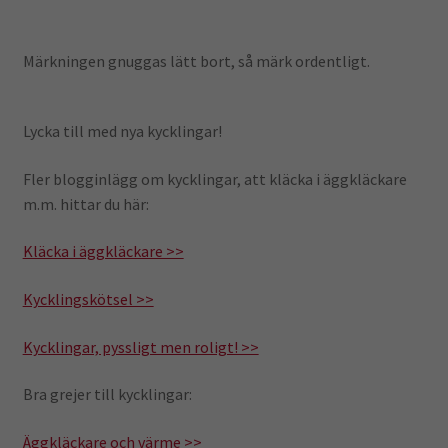
Märkningen gnuggas lätt bort, så märk ordentligt.
Lycka till med nya kycklingar!
Fler blogginlägg om kycklingar, att kläcka i äggkläckare
m.m. hittar du här:
Kläcka i äggkläckare >>
Kycklingskötsel >>
Kycklingar, pyssligt men roligt! >>
Bra grejer till kycklingar:
Äggkläckare och värme >>