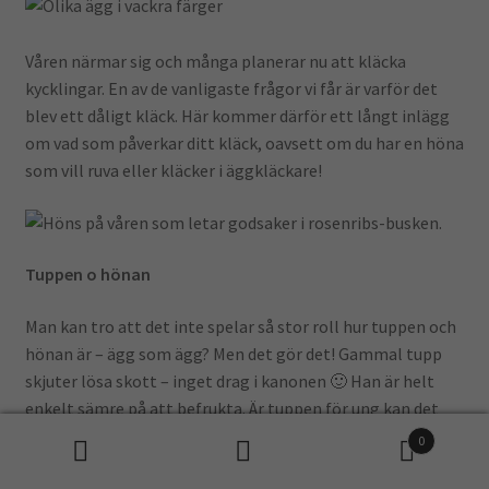
Våren närmar sig och många planerar nu att kläcka
kycklingar. En av de vanligaste frågor vi får är varför det
blev ett dåligt kläck. Här kommer därför ett långt inlägg
om vad som påverkar ditt kläck, oavsett om du har en höna
som vill ruva eller kläcker i äggkläckare!
Tuppen o hönan
Man kan tro att det inte spelar så stor roll hur tuppen och
hönan är – ägg som ägg? Men det gör det! Gammal tupp
skjuter lösa skott – inget drag i kanonen 🙂 Han är helt
enkelt sämre på att befrukta. Är tuppen för ung kan det
vara så att han inte riktigt får till det, eller helt enkelt får
0
komma till. Hönan vill ha en genteman som flirtar, dansar
Sök
Sök