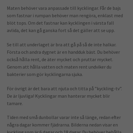
Maten behöver vara anpassade till kycklingar. Får de bajs
som fastnar i rumpan behöver man rengöra, enklast med
blöt tops. Om det fastnar kan kycklingen i värsta fall
avlida, det kan gå ganska fort så det gäller att se upp.
Se till att underlaget är bra att gå på så de inte halkar.
Första och andra dygnet är en handduk bäst. Du behöver
också hålla rent, de äter mycket och pruttar mycket.
Genom att hålla vatten och maten rent undviker du
bakterier som gör kycklingarna sjuka.
För övrigt är det bara att njuta och titta på ”kyckling-tv”.
De är ljuvliga! Kycklingar man hanterar mycket blir
tamare.
Tiden med små dunbollar varar inte så länge, redan efter
några dagar kommer fjädrarna. Bilderna nedan visar en
kyckling som är 6 dagar och 18 dagar. Du behöver behålla