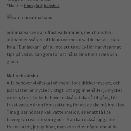
Etiketter:
Hönsgård
,
hönshus
Sommarvärmen är oftast välkommen, men höns har i
allmänhet svårare att klara värme än vad de har att klara
kyla. ”Dunjackan” går ju inte att ta av 🙂 Här har vi samlat
tips på vad du kan göra för att hålla dina höns svala och
glada.
Mat och vätska
Alla behöver vi vätska i värmen! Höns dricker mycket, och
just vatten är mycket viktigt. Ett ägg innehåller ju mycket
vätska, torrt foder behöver också vätska så tillgång till
friskt vatten är en förutsättning för att de ska må bra. Hos
Tina gillar hönsen kall vattenmelon, eller att få lite
havregryn i vatten som godis. Man kan också lägga lite
frusna ärtor, jordgubbar, majskorn eller något annat de