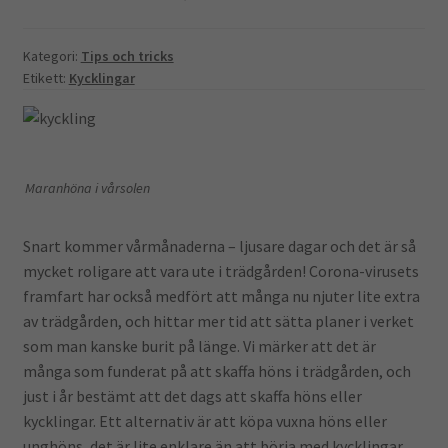
Kategori:
Tips och tricks
Etikett:
Kycklingar
Maranhöna i vårsolen
Snart kommer vårmånaderna – ljusare dagar och det är så
mycket roligare att vara ute i trädgården! Corona-virusets
framfart har också medfört att många nu njuter lite extra
av trädgården, och hittar mer tid att sätta planer i verket
som man kanske burit på länge. Vi märker att det är
många som funderat på att skaffa höns i trädgården, och
just i år bestämt att det dags att skaffa höns eller
kycklingar. Ett alternativ är att köpa vuxna höns eller
unghöns, det är lite enklare än att börja med kycklingar