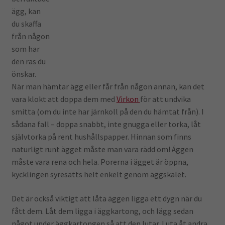
ägg, kan
du skaffa
från någon
som har
den ras du
önskar.
När man hämtar ägg eller får från någon annan, kan det
vara klokt att doppa dem med
Virkon
för att undvika
smitta (om du inte har järnkoll på den du hämtat från). I
sådana fall – doppa snabbt, inte gnugga eller torka, låt
självtorka på rent hushållspapper. Hinnan som finns
naturligt runt ägget måste man vara rädd om! Äggen
måste vara rena och hela. Porerna i ägget är öppna,
kycklingen syresätts helt enkelt genom äggskalet.
Det är också viktigt att låta äggen ligga ett dygn när du
fått dem. Låt dem ligga i äggkartong, och lägg sedan
något under äggkartongen så att den lutar. Luta åt andra