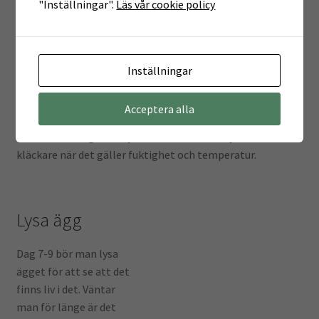
"Inställningar".
Läs vår cookie policy
mysigt, men det är inte lika kul när hönan kliver av dag 21-
22 när de första kycklingarna kläcks och man har ägg i
redet som är halvt utvecklade. Försök också se till att
ruvhönan får lugn och ro, och att hon äter och dricker
Inställningar
ordentligt.
Acceptera alla
Har du ägg i kläckare och kläcker manuellt, ska de inte
vändas efter dag 18. Följ instruktionerna för just din
kläckare när det gäller fuktighet och temperatur.
Lysa ägg
Dag 7-9 bör man lysa
ägget för att se att det
finns liv i det. Väntar
man för länge är det