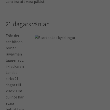
vara bra att vara påläst.
21 dagars väntan
Från det
att hönan
börjar
ruva/man
lägger ägg
i kläckaren
tar det
cirka 21
dagar till
kläck. Om
du inte har
egna
befruktade