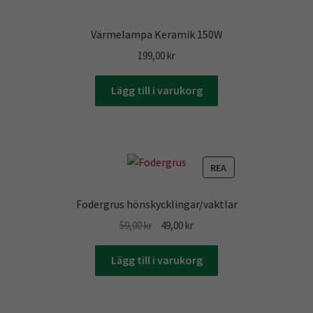
Värmelampa Keramik 150W
199,00
kr
Lägg till i varukorg
PRODUKTER
REA
PÅ
REA
Fodergrus hönskycklingar/vaktlar
Det
Det
59,00
kr
49,00
kr
ursprungliga
nuvarande
priset
priset
Lägg till i varukorg
var:
är:
59,00 kr.
49,00 kr.