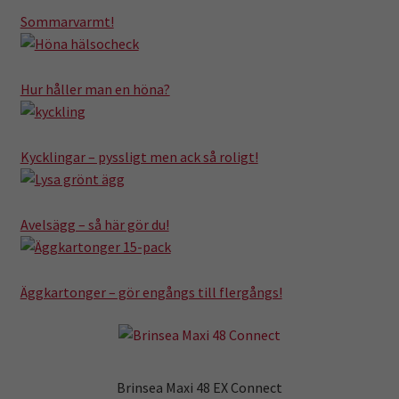
Kampanj
Sommarvarmt!
Hur håller man en höna?
Kycklingar – pyssligt men ack så roligt!
Avelsägg – så här gör du!
Äggkartonger – gör engångs till flergångs!
Brinsea Maxi 48 EX Connect