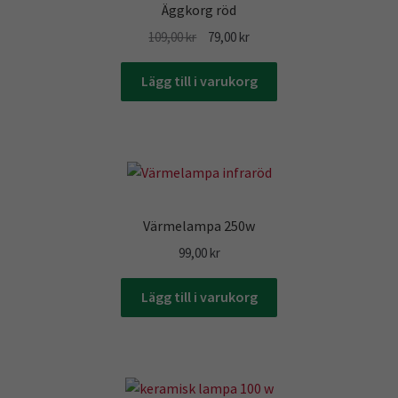
REA
Äggkorg röd
Det
Det
109,00
kr
79,00
kr
ursprungliga
nuvarande
priset
priset
Lägg till i varukorg
var:
är:
109,00 kr.
79,00 kr.
Värmelampa 250w
99,00
kr
Lägg till i varukorg